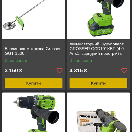
Акумуляторний шуруповерт
Бензинова мотокоса Grosser
GRÖSSER GCD101KBT (4.0
GGT 1500
Аг х1, зарядний пристрій) в
кейсі
В наявності
В наявності
3 150
4 315
₴
₴
Купити
Купити