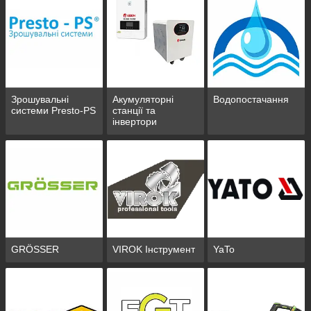
Зрошувальні
Акумуляторні
Водопостачання
системи Presto-PS
станції та
інвертори
резервного
живлення Edon
GRÖSSER
VIROK Інструмент
YaTo