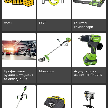
Vorel
FGT
Гвинтові
компресори
Професійний
Мотокоси
Акумуляторна
ручний інструмент
лінійка GRÖSSER
та обладнання
для СТО