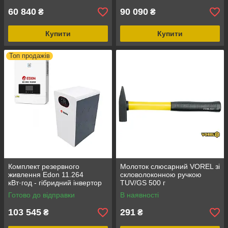
60 840
90 090
₴
₴
Купити
Купити
Топ продажів
Комплект резервного
Молоток слюсарний VOREL зі
живлення Edon 11.264
скловолоконною ручкою
кВт·год - гібридний інвертор
TUV/GS 500 г
EPM-MAX-10.2KW + LiFePO₄
Готово до відправки
В наявності
акумулятор 51.2 В 220 А·год
103 545
291
₴
₴