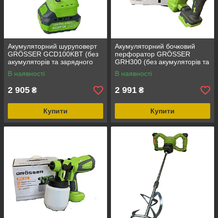
Акумуляторний шуруповерт
Акумуляторний бочковий
GRÖSSER GCD100KBT (без
перфоратор GRÖSSER
акумуляторів та зарядного
GRH300 (без акумуляторів та
пристрою)
зарядного пристою)
В наявності
В наявності
2 905
2 991
₴
₴
Купити
Купити