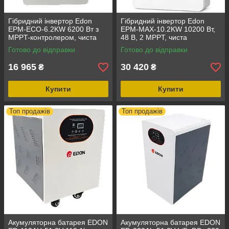
Гібридний інвертор Edon
Гібридний інвертор Edon
EPM-ECO-6.2KW 6200 Вт з
EPM-MAX-10.2KW 10200 Вт,
MPPT-контролером, чиста
48 В, 2 MPPT, чиста
синусоїда, 48 В
синусоїда, Wi-Fi
Готово до відправки
Готово до відправки
16 965
30 420
₴
₴
Купити
Купити
Топ продажів
Топ продажів
Акумуляторна батарея EDON
Акумуляторна батарея EDON