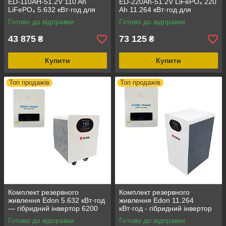
ED-110AH-51.2V 110 Ah
ED-220Ah-51.2V LiFePO₄ 220
LiFePO₄ 5.632 кВт·год для
Ah 11.264 кВт·год для
інвертора та систем
інвертора та систем
Готово до відправки
Готово до відправки
резервного живлення
резервного живлення
43 875
73 125
₴
₴
Купити
Купити
Топ продажів
Топ продажів
Комплект резервного
Комплект резервного
живлення Edon 5.632 кВт·год
живлення Edon 11.264
— гібридний інвертор 6200
кВт·год - гібридний інвертор
Вт + LiFePO₄ акумулятор
6200 Вт + LiFePO₄
Готово до відправки
Готово до відправки
51.2 В 110 А·год
акумулятор 51.2 В 220 А·год