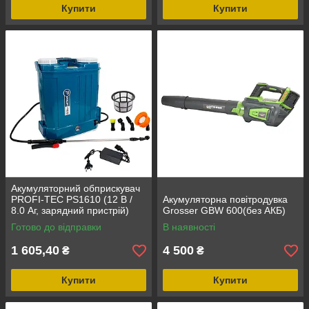
Купити
Купити
Акумуляторний обприскувач
PROFI-TEC PS1610 (12 В /
Акумуляторна повітродувка
8.0 Аг, зарядний пристрій)
Grosser GBW 600(без АКБ)
Готово до відправки
В наявності
1 605,40
4 500
₴
₴
Купити
Купити