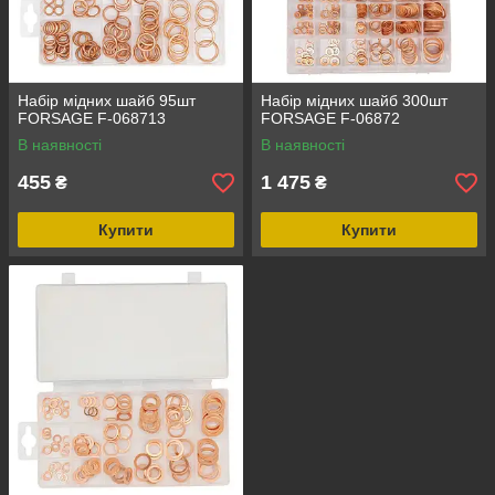
Набір мідних шайб 95шт
Набір мідних шайб 300шт
FORSAGE F-068713
FORSAGE F-06872
В наявності
В наявності
455
1 475
₴
₴
Купити
Купити