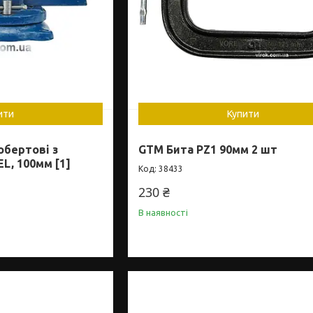
ити
Купити
обертові з
GTM Бита PZ1 90мм 2 шт
L, 100мм [1]
38433
230 ₴
В наявності