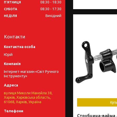
08:30
18:30
ПʼЯТНИЦЯ
08:30
17:30
СУБОТА
Вихідний
НЕДІЛЯ
Контакти
Юрій
Інтернет-магазин «Світ Ручного
Інструменту»
вулиця Миколи Манойла 38,
Харків, Харківська область,
61068, Харків, Україна
Куп
Струбцина-вайма