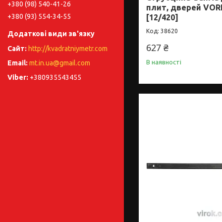
+380 (98) 540-41-26
плит, дверей VORE
+380 (93) 554-34-55
[12/420]
38620
627 ₴
http://kvadratniymetr.com
В наявності
mt.in.ua@gmail.com
+380935543455