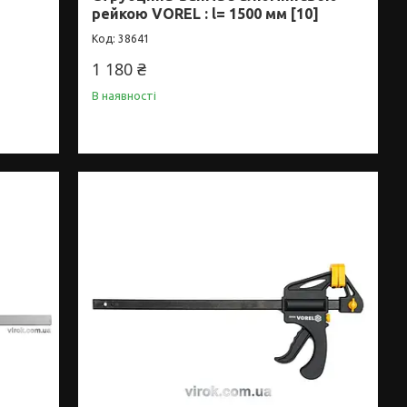
рейкою VOREL : l= 1500 мм [10]
38641
1 180 ₴
В наявності