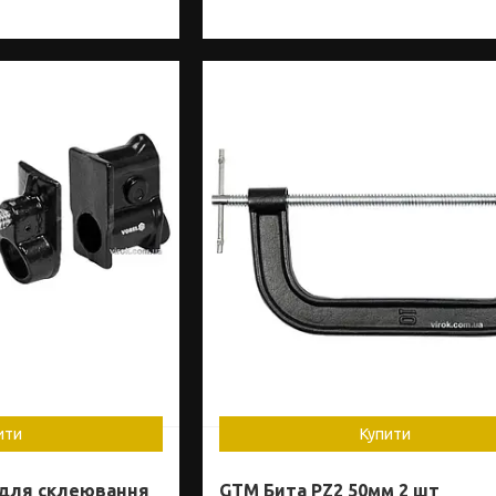
ити
Купити
 для склеювання
GTM Бита PZ2 50мм 2 шт