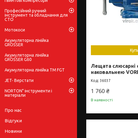
Гвинтові компресори
Професійний ручний
інструмент та обладнання для
СТО
Мотокоси
Акумуляторна лінійка
GRÖSSER
Куп
Акумуляторна лінійка
GRÖSSER G60
Лещата слюсарні 
Акумуляторна лінійка ТМ FGT
наковальнею VORE
JET- Верстати
36037
1 760 ₴
NORTON" інструменти і
матеріали
В наявності
Про нас
Відгуки
Новини