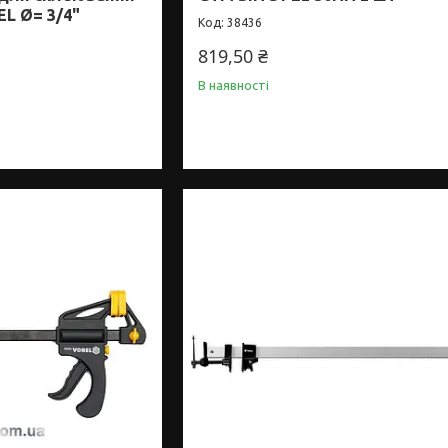
L Ø= 3/4"
38436
819,50 ₴
В наявності