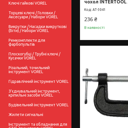
чохол INTERTOOL 
Ключі гайкові VOREL
AT-3041
Торцеві ключі / Головки /
Аксесуари / Набори VOREL
236 ₴
Викрутки / Насадки викруткові
В наявності
(Біти) / Набори VOREL
Ремкомплекти для
фарбопультів
Плоскогубці / Трубні ключі /
Кусачки VOREL
Різальний, точильний
інструмент VOREL
Гідравлічний інструмент VOREL
З'єднувальний інструмент,
кріпильні засоби VOREL
Будівельний інструмент VOREL
Жилети сигнальні
Інструмент та обладнання для