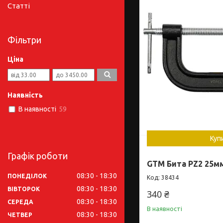
Статті
Фільтри
Ціна
Наявність
В наявності
59
Куп
Графік роботи
GTM Бита PZ2 25м
08:30
18:30
ПОНЕДІЛОК
38434
08:30
18:30
ВІВТОРОК
340 ₴
08:30
18:30
СЕРЕДА
В наявності
08:30
18:30
ЧЕТВЕР