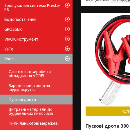
Зрошувальні системи Presto-
PS
Водопостачання
GRÖSSER
VIROK Інструмент
YaTo
Vorel
Сантехнічні вироби та
обладнання VOREL
Зарядні пристрої для
шурупокрутів
Пускові дроти
Витратні матеріали до
Куп
будівельних пилососів
Пили ланцюгові мережеві
Пускові дроти 300 А