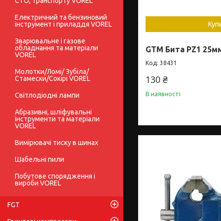
СТО, транспорту VOREL
Електричний та бензиновий
інструмент і приладдя VOREL
Куп
Зварювальне і газове
обладнання та матеріали
GTM Бита PZ1 25м
VOREL
38431
Молотки/Ломі/ Зубіла/
130 ₴
Стамески/Сокірі VOREL
В наявності
Світлодіодні лампи
Абразивні, шліфувальні
інструменти та матеріали
VOREL
Вимірювачі тиску в шинах
Шабельні пили
Побутове спорядження і
вироби VOREL
FGT