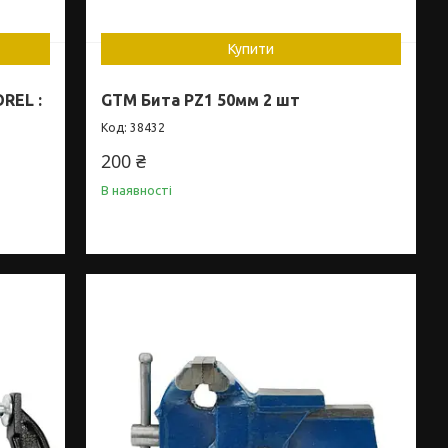
Купити
REL :
GTM Бита PZ1 50мм 2 шт
38432
200 ₴
В наявності