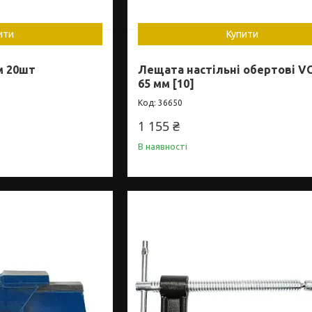
ити
Купити
м 20шт
Лещата настільні обертові VO
65 мм [10]
36650
1 155 ₴
В наявності