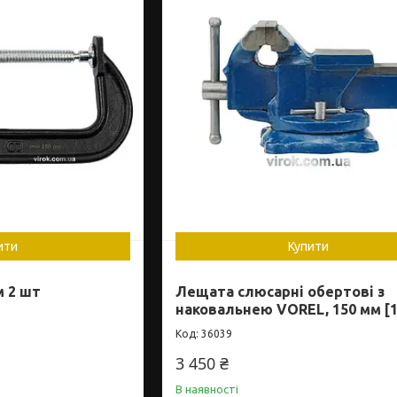
ити
Купити
м 2 шт
Лещата слюсарні обертові з
наковальнею VOREL, 150 мм [1
36039
3 450 ₴
В наявності