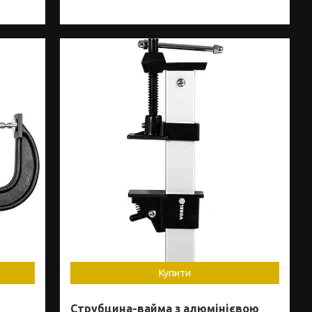
Купити
Струбцина-вайма з алюмінієвою