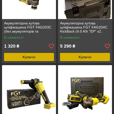
Акумуляторна кутова
Акумуляторна кутова
шліфмашина FGT FAG203С
шліфмашина FGT FAG204C
(без акумуляторів та
KickBack (4.0 A/h "ЕР" х2,
зарядного пристрою)
зарядний пристрій) в кейсі
В наявності
В наявності
1 320
5 290
₴
₴
Купити
Купити