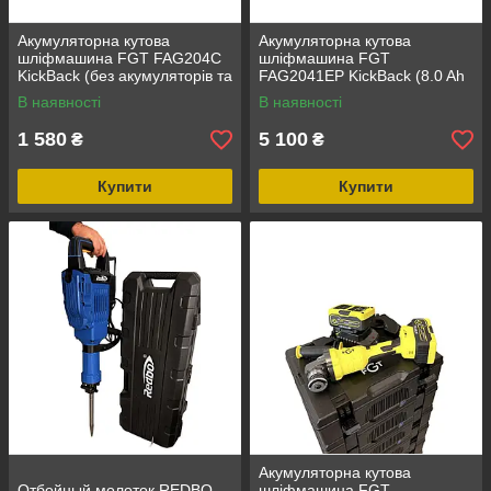
Акумуляторна кутова
Акумуляторна кутова
шліфмашина FGT FAG204C
шліфмашина FGT
KickBack (без акумуляторів та
FAG2041EP KickBack (8.0 Ah
зарядного пристрою)
x1, зарядний пристрій) в
В наявності
В наявності
кейсі
1 580
5 100
₴
₴
Купити
Купити
Акумуляторна кутова
Отбойный молоток REDBO
шліфмашина FGT