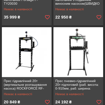
TY20030
виносним насосом(ШВИДКО
- ПОВІЛЬНО), (роб. в-а: 0-
Немає в наявності
Немає в наявності
910ММ) ROCKFORCE RF-
20001
35 999
22 950
₴
₴
Пpec гідpaвлічний 20т
Прес пневмо-гідравлічний
(вepтикaльнe poзтaшувaння
20т підлоговий (раб. висота:
нacoca) ROCKFORCE RF-
0-910мм, раб. ширина:
20001Big
800мм, хід штока: 175мм)
Немає в наявності
Немає в наявності
ROCKFORCE RF-TY20002
20 849
24 192
₴
₴