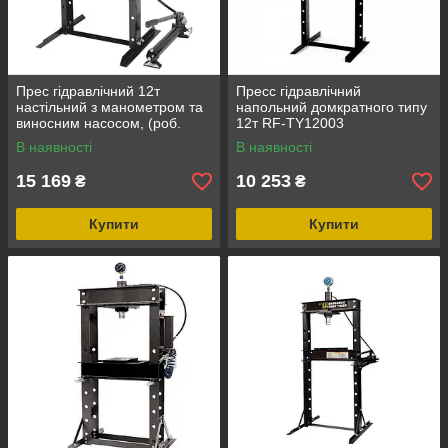
Прес гідравлічний 12т
Пресс гідравлічний
настільний з манометром та
напольний домкратного типу
виносним насосом, (роб.
12т RF-TY12003
висота: 0-340ММ)
В наявності
В наявності
15 169
10 253
₴
₴
Купити
Купити