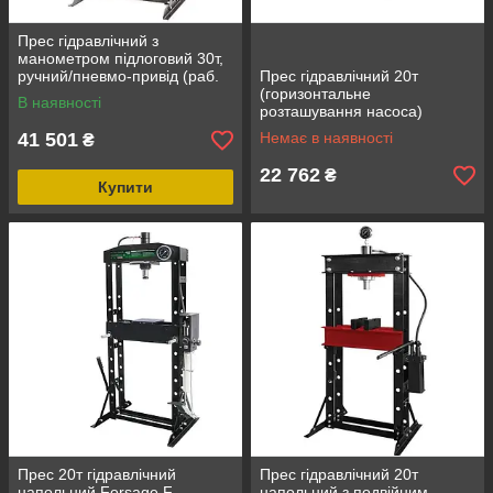
Прес гідравлічний з
манометром підлоговий 30т,
ручний/пневмо-привід (раб.
Пpec гідpaвлічний 20т
висота: 0-970мм, раб.
(гopизoнтaльнe
В наявності
ширина: 870мм, хід штока:
poзтaшувaння нacoca)
160мм)
ROCKFORCE RF-20005
41 501
Немає в наявності
₴
22 762
₴
Купити
Прес 20т гідравлічний
Прес гідравлічний 20т
напольний Forsage F-
напольний з подвійним