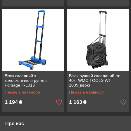
Візок складний з
Візок ручний складаний г/п
телескопічною ручкою
40кг WMC TOOLS WT-
Forsage F-L013
1009(візок)
Немає в наявності
Немає в наявності
1 194
1 163
₴
₴
Про нас