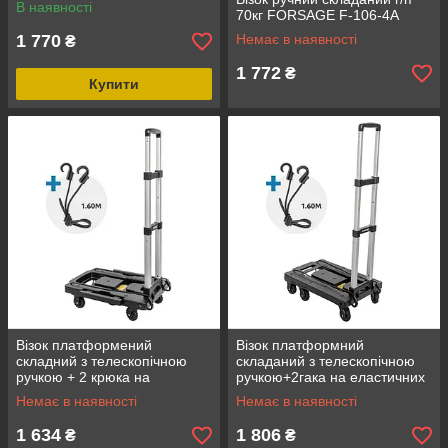
В наявності
70кг FORSAGE F-106-4A
1 770
Немає в наявності
₴
1 772
₴
Купити
Візок платформений
Візок платформний
складний з телескопічною
складаний з телескопічною
ручкою + 2 крюка на
ручкою+2гака на еластичних
еластичних ременях
ременях L-
Немає в наявності
Немає в наявності
FORSAGE F-VT170
1.6м(330х500/590мм,ручка
430-870мм,max
1 634
1 806
₴
₴