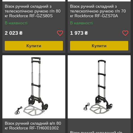
Візок ручний складний з
Візок ручний складний з
телескопічною ручкою г/п 80
телескопічною ручкою г/п 70
кг Rockforce RF-GZS80S
кг Rockforce RF-GZS70A
В наявності
В наявності
2 023
1 973
₴
₴
Купити
Купити
Візок ручний складний в/п 80
кг Rockforce RF-TH6001002
Візок ручний складаний г/п