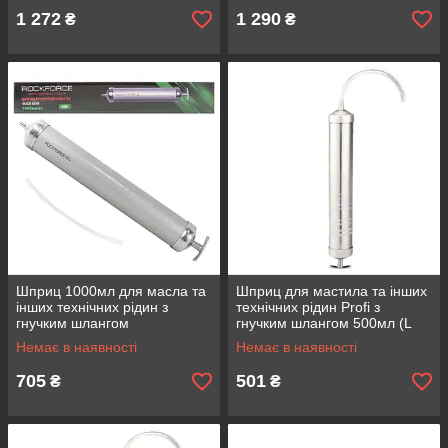
(прозора
штоки,
1 272
1 290
₴
₴
Шприц 1000мл для масла та
Шприц для мастила та інших
інших технічних рідин з
технічних рідин Profi з
гнучким шлангом
гнучким шлангом 500мл (L
ROCKFORCE RF-0709
шланга-260мм) Forsage F-
Немає в наявності
Немає в наявності
78044
705
501
₴
₴