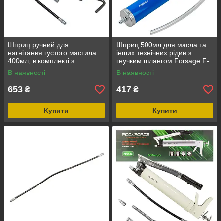
Шприц ручний для
Шприц 500мл для масла та
нагнітання густого мастила
інших технічних рідин з
400мл, в комплекті з
гнучким шлангом Forsage F-
жорстким та гнучким
0708
В наявності
В наявності
наконечниками ROCKFORCE
RF-KCG-451
653
417
₴
₴
Купити
Купити