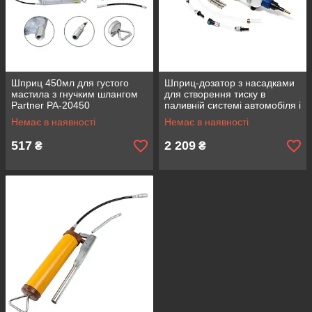
Шприц 450мл для густого
Шприц-дозатор з насадками
мастила з гнучким шлангом
для створення тиску в
Partner PA-20450
паливній системі автомобіля і
визначення її герметич
Немає в наявності
Немає в наявності
517
2 209
₴
₴