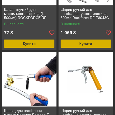
Шланг гнучкий для
Шприц ручний для
мастильного шприца (L-
нагнітання густого мастила
500мм) ROCKFORCE RF-
600мл Rockforce RF-78043C
0710
В наявності
В наявності
77
1 069
₴
₴
Купити
Купити
Шприц для нагнітання
Шприц ручний для
густого мастила Forsage F-
нагнітання густого мастила