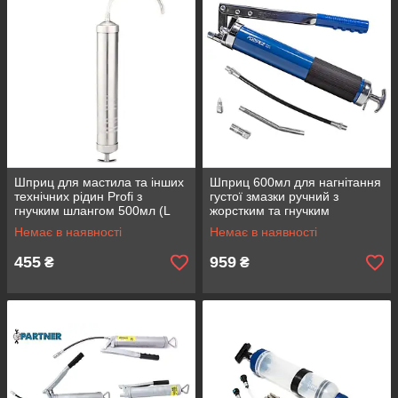
Шприц для мастила та інших
Шприц 600мл для нагнітання
технічних рідин Profi з
густої змазки ручний з
гнучким шлангом 500мл (L
жорстким та гнучким
шланга-260мм) Rockforce
накінечниками "Profi" Forsage
Немає в наявності
Немає в наявності
RF-78044
F-07042
455
959
₴
₴