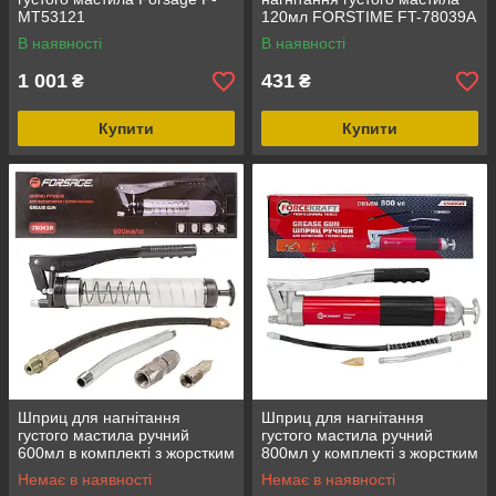
MT53121
120мл FORSTIME FT-78039A
MST
В наявності
В наявності
1 001
431
₴
₴
Купити
Купити
Шприц для нагнітання
Шприц для нагнітання
густого мастила ручний
густого мастила ручний
600мл в комплекті з жорстким
800мл у комплекті з жорстким
(L-170мм) та гнучким (L-
(L-140мм) та гнучким (L-
Немає в наявності
Немає в наявності
330мм) наконечником
300мм) наконечниками (2