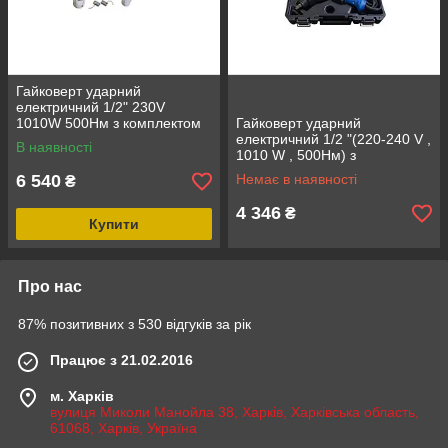
Гайковерт ударний
електричний 1/2" 230V
1010W 500Нм з комплектом
Гайковерт ударний
головок (17, 19, 21, 23мм)
електричний 1/2 "(220-240 V ,
В наявності
ROCKFORCE RF-03071
1010 W , 500Нм) з
комплектом головок (17, 19,
6 540
Немає в наявності
₴
21, 22мм) ROCKFORCE RF-
03071
4 346
₴
Купити
Про нас
87% позитивних з 530 відгуків за рік
Працює з 21.02.2016
м. Харків
вулиця Миколи Манойла 38, Харків, Харківська область,
61068, Харків, Україна