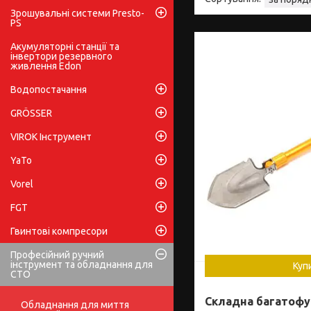
Зрошувальні системи Presto-
PS
Акумуляторні станції та
інвертори резервного
живлення Edon
Водопостачання
GRÖSSER
VIROK Інструмент
YaTo
Vorel
FGT
Гвинтові компресори
Професійний ручний
інструмент та обладнання для
Куп
СТО
Складна багатофу
Обладнання для миття