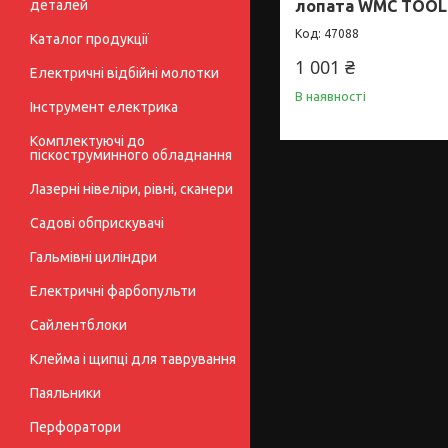
деталей
лопата WMC TOOL
47088
Каталог продукції
1 001 ₴
Електричні відбійні молотки
В наявності
Інструмент електрика
Комплектуючі до
піскоструминного обладнання
Лазерні нівеліри, рівні, сканери
Садові обприскувачі
Гальмівні циліндри
Електричні фарбопульти
Сайлентблоки
Клейма і щипці для таврування
Паяльники
Перфоратори