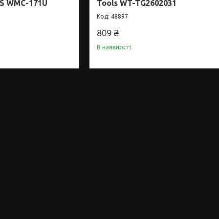
S WMC-171U
Tools WT-TG2602031
48897
809 ₴
В наявності