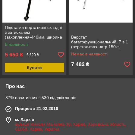
Підставки портативні складні
з затискачем
(захоплення-440мм, ширина
Верстат
губок-180мм) ROCKFORCE
багатофункціональний, 7 в 1
В наявності
RF-625955
(верстак-max нагр.150кг,
візок-150кг, лісу-250кг, робоча
5 650
Немає в наявності
₴
6 620 ₴
платформа-108х45см,
столярний козел,
7 482
₴
Купити
Про нас
87% позитивних з 530 відгуків за рік
Працює з 21.02.2016
м. Харків
вулиця Миколи Манойла 38, Харків, Харківська область,
61068, Харків, Україна