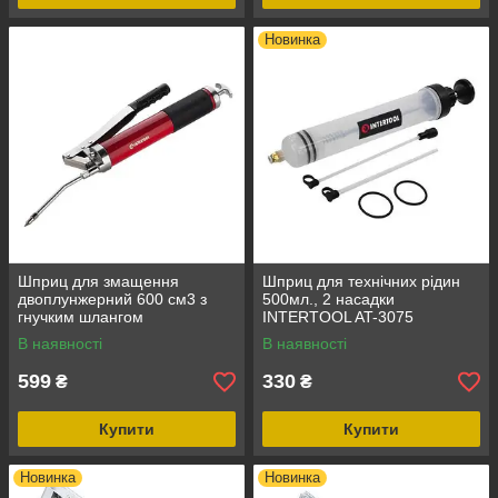
Новинка
Шприц для змащення
Шприц для технічних рідин
двоплунжерний 600 см3 з
500мл., 2 насадки
гнучким шлангом
INTERTOOL AT-3075
INTERTOOL HT-0060
В наявності
В наявності
599
330
₴
₴
Купити
Купити
Новинка
Новинка