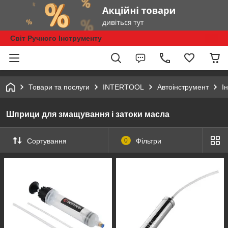
Світ Ручного Інструменту
Товари та послуги
INTERTOOL
Автоінструмент
І
Шприци для змащування і затоки масла
Сортування
0
Фільтри