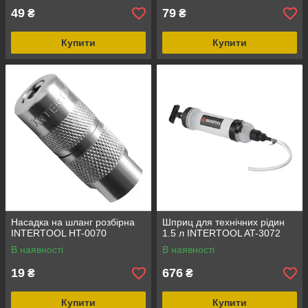
49
79
₴
₴
Купити
Купити
Насадка на шланг розбірна
Шприц для технічних рідин
INTERTOOL HT-0070
1.5 л INTERTOOL AT-3072
В наявності
В наявності
19
676
₴
₴
Купити
Купити