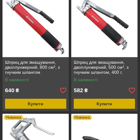
Шприц для змащування,
Шприц для змащування,
двоплунжерний, 800 см³, з
двоплунжерний, 500 см³, з
гнучким шлангом
гнучким шлангом, 400 г,
INTERTOOL AT-3061
євротуба INTERTOOL AT-
В наявності
В наявності
3060
640
582
₴
₴
Купити
Купити
Новинка
Новинка