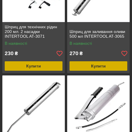
Шприц для технічних рідин
200 мл. 2 насадки
Шприц для заливання оливи
INTERTOOL AT-3071
500 мл INTERTOOL AT-3065
В наявності
В наявності
230
270
₴
₴
Купити
Купити