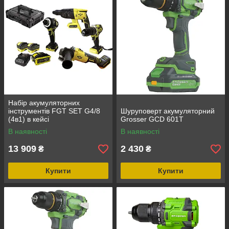
Набір акумуляторних
інструментів FGT SET G4/8
Шуруповерт акумуляторний
(4в1) в кейсі
Grosser GCD 601Т
В наявності
В наявності
13 909
2 430
₴
₴
Купити
Купити