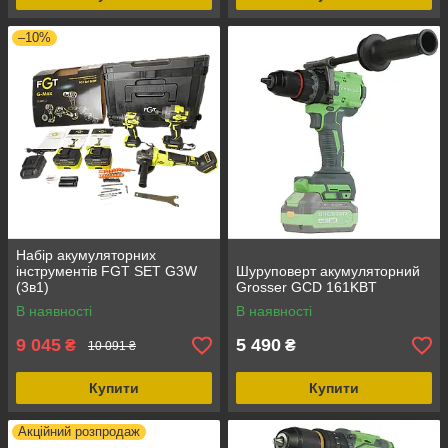
–10%
Набір акумуляторних
інструментів FGT SET G3W
Шуруповерт акумуляторний
(3в1)
Grosser GCD 161KBT
В наявності
В наявності
9 045
5 490
₴
₴
10 091 ₴
Купити
Купити
Акційний розпродаж