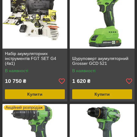
Набір акумуляторних
інструментів FGT SET G4
Шуруповерт акумуляторний
(4в1)
Grosser GCD 521
В наявності
В наявності
10 750
1 620
₴
₴
Купити
Купити
Акційний розпродаж