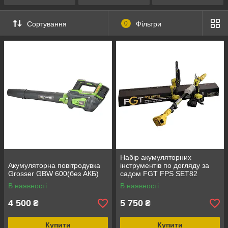
Сортування
0
Фільтри
Набір акумуляторних
Акумуляторна повітродувка
інструментів по догляду за
Grosser GBW 600(без АКБ)
садом FGT FPS SET82
(Телекскопічний подовжувач
В наявності
В наявності
FGT FPS250, Акумуляторний
секатор
4 500
5 750
₴
₴
Купити
Купити