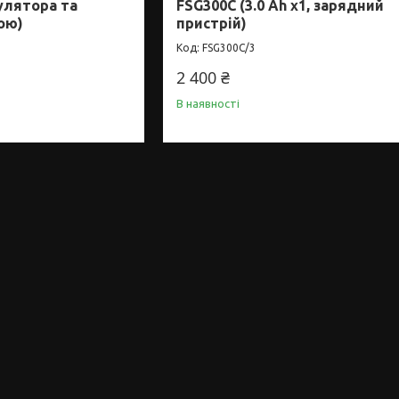
улятора та
FSG300C (3.0 Ah x1, зарядний
ою)
пристрій)
FSG300C/3
2 400 ₴
В наявності