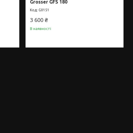
Grosser GFS 180
G0151
3 600 ₴
В наявності