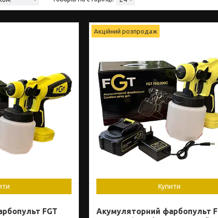
Акційний розпродаж
ити
Купити
арбопульт FGT
Акумуляторний фарбопульт 