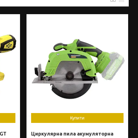
Купити
FGT
Циркулярна пила акумуляторна