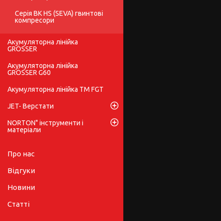
Серія BK HS (SEVA) гвинтові
компресори
Акумуляторна лінійка
GRÖSSER
Акумуляторна лінійка
GRÖSSER G60
Акумуляторна лінійка ТМ FGT
JET- Верстати
NORTON" інструменти і
матеріали
Про нас
Відгуки
Новини
Статті