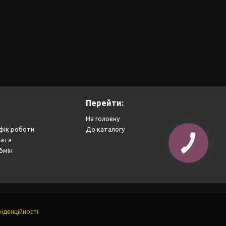
Перейти:
На головну
фік роботи
До каталогу
лата
бмін
іденційності