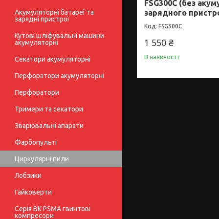
FSG300C (без акум
Акумуляторні батареї та
зарядного пристр
зарядні пристрої
FSG300C
Кутові шліфувальні машини
1 550 ₴
акумуляторні
В наявності
Секатори акумуляторні
Перфоратори акумуляторні
Перфоратори
Тримери та секатори
Зварювальні апарати
Фарбопульті
Циркулярні пили
Лобзики
Гайковерти
Серія BK PSMA гвинтові
компресори