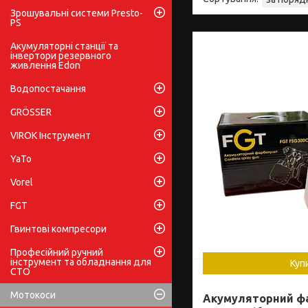
Зрошувальні системи Presto-
PS
Акумуляторні станції та
інвертори резервного
живлення Edon
Водопостачання
GRÖSSER
VIROK Інструмент
YaTo
Vorel
FGT
Гвинтові компресори
Професійний ручний
інструмент та обладнання для
Куп
СТО
Мотокоси
Акумуляторний ф