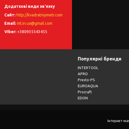
http://kvadratniymetr.com
mt.in.ua@gmail.com
+380935543455
Популярні бренди
INTERTOOL
APRO
Presto-PS
EUROAQUA
Procraft
EDON