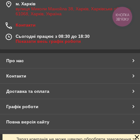
м. Харків
вулиця Миколи Манойла 38, Харків, Харківська область,
61068, Харків, Україна
КНОПКА
ЗВ'ЯЗКУ
Контакти
Сьогодні працює з 08:30 до 18:30
Показати весь графік роботи
Про нас
Контакти
Доставка та оплата
Графік роботи
Повна версія сайту
Сайт створено на маркетплейсі
Prom.ua
Зараз компанія не може швидко обробляти замовлення та