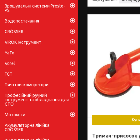
Зрошувальні системи Presto-
PS
Водопостачання
GRÖSSER
VIROK Інструмент
YaTo
Vorel
FGT
Гвинтові компресори
Професійний ручний
інструмент та обладнання для
СТО
Мотокоси
Куп
Акумуляторна лінійка
GRÖSSER
Тримач-присосок 