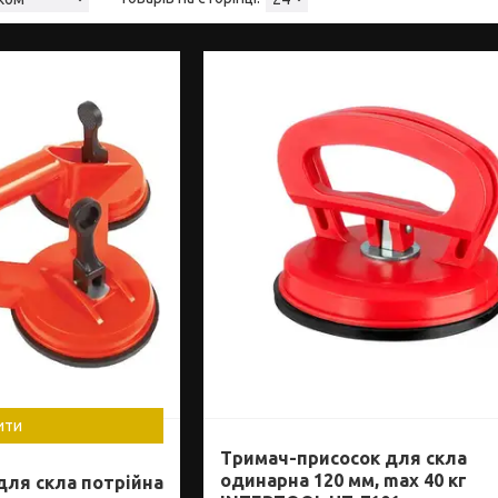
ити
Тримач-присосок для скла
одинарна 120 мм, max 40 кг
для скла потрійна