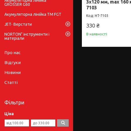
Акумуляторна лінійка
3x120 мм, max 160
GRÖSSER G60
7103
Акумуляторна лінійка ТМ FGT
HT-7103
JET- Верстати
330 ₴
NORTON" інструменти і
В наявності
матеріали
Про нас
Відгуки
Новини
Статті
Фільтри
Ціна