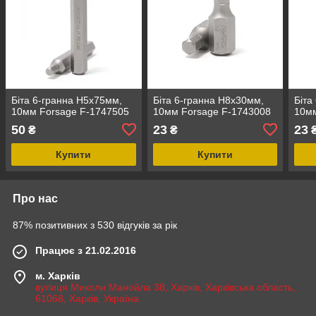
Біта 6-гранна H5х75мм,
Біта 6-гранна H8х30мм,
Біта
10мм Forsage F-1747505
10мм Forsage F-1743008
10мм
50
23
23
₴
₴
Купити
Купити
Про нас
87% позитивних з 530 відгуків за рік
Працює з 21.02.2016
м. Харків
вулиця Миколи Манойла 38, Харків, Харківська область,
61068, Харків, Україна