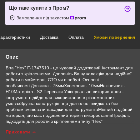
Що таке купити з Пром?
Замовлення під захистом
арактеристики
Доставка
Оплата
Умови повернення
Опис
Біта "Hex" F-1747510 - це чудовий додатковий інструмент для
роботи з кріпленнями. Доповніть Вашу колекцію для надійної
роботи в майстерні, СТО чи в побуті. Основні
особливості:Довжина - 75ммХвостовик - 10ммНакінечник -
H10Матеріал - S2 Переваги:Універсальне використання -
інструмент підійде для використання в різноманітних
умовахЗручна конструкція, що дозволяє швидко та без
проблем змінювати насадки для інструментаМіцний надійний
матеріал, що має подовжений термін використанняПрофіль
підходить для роботи з кріпленнями типу "Hex"
Приховати