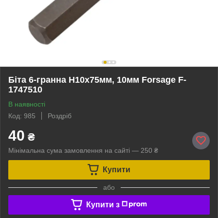
Біта 6-гранна H10х75мм, 10мм Forsage F-
1747510
В наявності
Код: 985
Роздріб
40
₴
Мінімальна сума замовлення на сайті — 250 ₴
Купити
або
Купити з