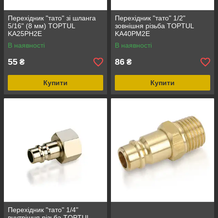
Перехідник "тато" зі шланга
Перехідник "тато" 1/2"
5/16" (8 мм) TOPTUL
зовнішня різьба TOPTUL
KA25PH2E
KA40PM2E
В наявності
В наявності
55
86
₴
₴
Купити
Купити
Перехідник "тато" 1/4"
внутрішня різьба TOPTUL