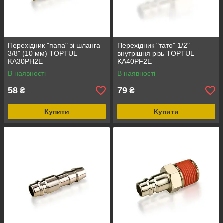
Перехідник "папа" зі шланга
Перехідник "тато" 1/2"
3/8" (10 мм) TOPTUL
внутрішня різь TOPTUL
KA30PH2E
KA40PF2E
В наявності
В наявності
58
79
₴
₴
Купити
Купити