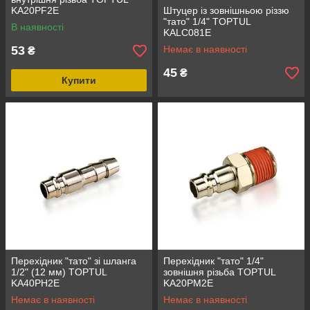
KA20PF2E
Штуцер із зовнішньою різзю
"тато" 1/4" TOPTUL
В наявності
KALC081E
53
Немає в наявності
₴
45
₴
Купити
Перехідник "тато" зі шланга
Перехідник "тато" 1/4"
1/2" (12 мм) TOPTUL
зовнішня різьба TOPTUL
KA40PH2E
KA20PM2E
Немає в наявності
Немає в наявності