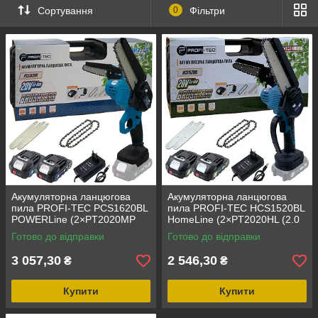
Сортування
0
Фільтри
Акумуляторна ланцюгова
Акумуляторна ланцюгова
пила PROFI-TEC PCS1620BL
пила PROFI-TEC HCS1520BL
POWERLine (2×PT2020MP
HomeLine (2×PT2020HL (2.0
(2.0 Аг), зарядний пристрій)
Аг), зарядний пристрій)
Готово до відправки
Готово до відправки
3 057,30
2 546,30
₴
₴
Купити
Купити