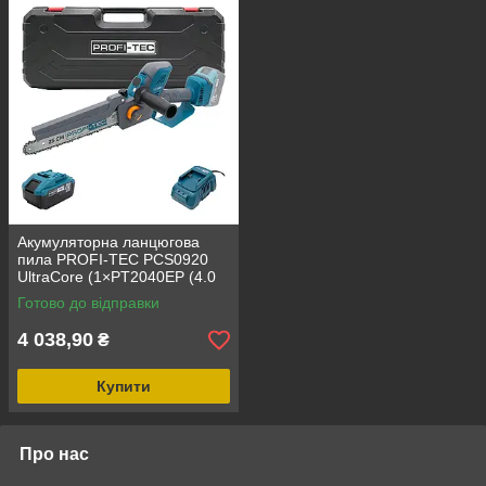
Акумуляторна ланцюгова
пила PROFI-TEC PCS0920
UltraCore (1×PT2040EP (4.0
Аг), зарядний пристрій)
Готово до відправки
4 038,90
₴
Купити
Про нас