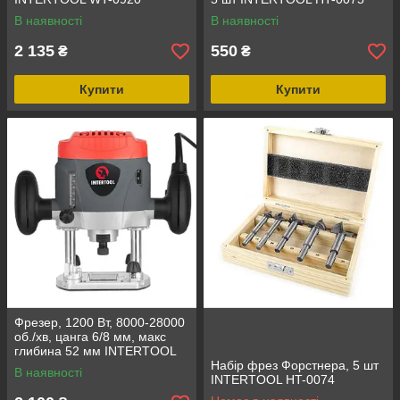
В наявності
В наявності
2 135
550
₴
₴
Купити
Купити
Фрезер, 1200 Вт, 8000-28000
об./хв, цанга 6/8 мм, макс
глибина 52 мм INTERTOOL
DT-0950
Набір фрез Форстнера, 5 шт
В наявності
INTERTOOL HT-0074