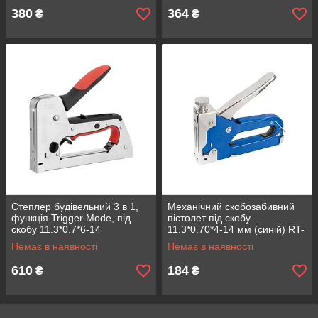
380
364
₴
₴
Степлер будівельний 3 в 1,
Механічний скобозабивний
функція Trigger Mode, під
пістолет під скобу
скобу 11.3*0.7*6-14
11.3*0.70*4-14 мм (синій) RT-
мм,STORM INTERTOOL RT-
0101
Немає в наявності
Немає в наявності
0105
610
184
₴
₴