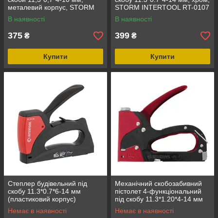
металевий корпус, STORM
STORM INTERTOOL RT-0107
INTERTOOL RT-0121
В наявності
В наявності
375
399
₴
₴
Купити
Купити
Степлер будівельний під
Механічний скобозабивний
скобу 11.3*0.7*6-14 мм
пістолет 4-функціональний
(пластиковий корпус)
під скобу 11.3*1.20*4-14 мм
INTERTOOL RT-0120
INTERTOOL RT-0202
Немає в наявності
Немає в наявності