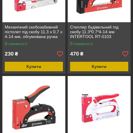
Механічний скобозабивний
Степлер будівельний під
пістолет під скобу 11,3 x 0,7 x
скобу 11.3*0.7*4-14 мм
4-14 мм, обгумована ручка
INTERTOOL RT-0103
INTERTOOL RT-0102
В наявності
В наявності
230
470
₴
₴
Купити
Купити