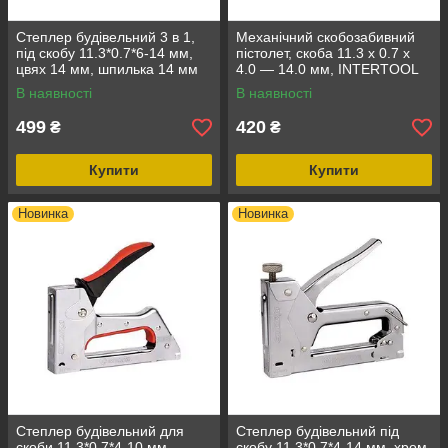
Степлер будівельний 3 в 1,
Механічний скобозабивний
під скобу 11.3*0.7*6-14 мм,
пістолет, скоба 11.3 x 0.7 x
цвях 14 мм, шпилька 14 мм
4.0 — 14.0 мм, INTERTOOL
INTERTOOL RT-0104
RT-0201
В наявності
В наявності
499
420
₴
₴
Купити
Купити
Новинка
Новинка
Степлер будівельний для
Степлер будівельний під
скоби 11,3*0,7*4-10 мм,
скобу 11.3*0.7*4-14 мм, хром,