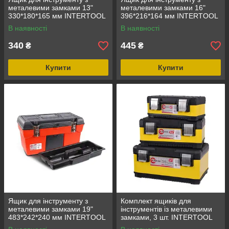
металевими замками 13"
металевими замками 16"
330*180*165 мм INTERTOOL
396*216*164 мм INTERTOOL
BX-1113
BX-1116
В наявності
В наявності
340
445
₴
₴
Купити
Купити
Ящик для інструменту з
Комплект ящиків для
металевими замками 19"
інструментів із металевими
483*242*240 мм INTERTOOL
замками, 3 шт. INTERTOOL
BX-1119
BX-2003