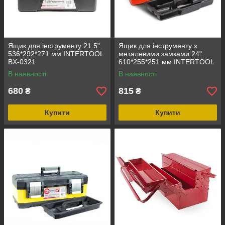
Ящик для інструменту 21.5"
Ящик для інструменту з
536*292*271 мм INTERTOOL
металевими замками 24"
BX-0321
610*255*251 мм INTERTOOL
BX-1123
В наявності
В наявності
680
815
₴
₴
Купити
Купити