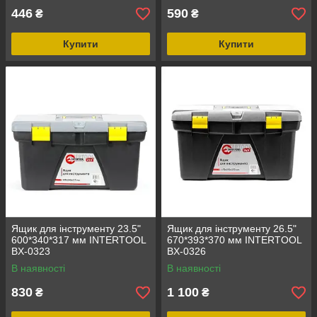
446
590
₴
₴
Купити
Купити
Ящик для інструменту 23.5"
Ящик для інструменту 26.5"
600*340*317 мм INTERTOOL
670*393*370 мм INTERTOOL
BX-0323
BX-0326
В наявності
В наявності
830
1 100
₴
₴