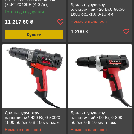
(2×PT2040EP (4.0 Аг),
Дриль-шурупокрут
2×зарядний пристрій)
електричний 420 Вт,0-500/0-
Готово до відправки
1800 об./хв,0.8-10 мм,
макс.20Nм, знімний патрон
11 217,60
Немає в наявності
₴
INTERTOOL WT-0110
1 200
₴
Купити
Дриль-шурупокрут
Дриль-шурупокрут
електричний 420 Вт, 0-500/0-
електричний 400 Вт, 0-800
1800 об./хв, 0.8-10 мм, макс.
об./хв, 0.8-10 мм, maкс.
20 Nм INTERTOOL WT-0104
крутний момент 20 Нм
Немає в наявності
Немає в наявності
INTERTOOL WT-0103