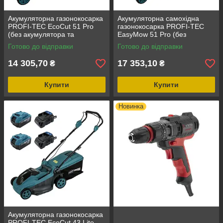
Акумуляторна газонокосарка
Акумуляторна самохідна
PROFI-TEC EcoCut 51 Pro
газонокосарка PROFI-TEC
(без акумулятора та
EasyMow 51 Pro (без
зарядного пристрою)
акумулятора та зарядного
Готово до відправки
Готово до відправки
пристрою)
14 305,70
17 353,10
₴
₴
Купити
Купити
Новинка
Акумуляторна газонокосарка
PROFI-TEC EcoCut 43 Lite