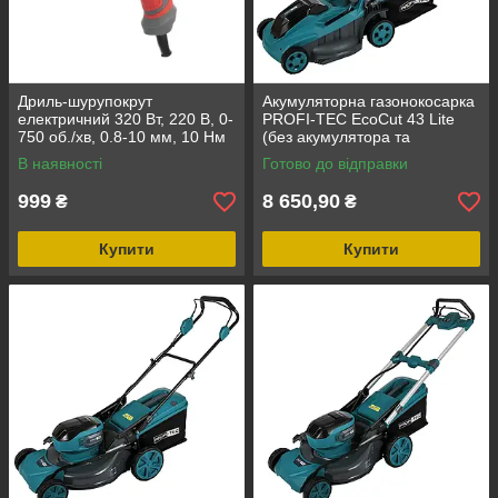
Дриль-шурупокрут
Акумуляторна газонокосарка
електричний 320 Вт, 220 В, 0-
PROFI-TEC EcoCut 43 Lite
750 об./хв, 0.8-10 мм, 10 Нм
(без акумулятора та
INTERTOOL DT-0103
зарядного пристрою)
В наявності
Готово до відправки
999
8 650,90
₴
₴
Купити
Купити