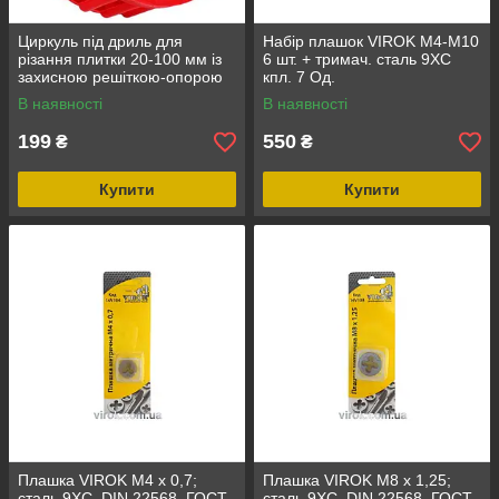
Циркуль під дриль для
Набір плашок VIROK М4-М10
різання плитки 20-100 мм із
6 шт. + тримач. сталь 9ХС
захисною решіткою-опорою
кпл. 7 Од.
INTERTOOL HT-0339
В наявності
В наявності
199
550
₴
₴
Купити
Купити
Плашка VIROK М4 х 0,7;
Плашка VIROK М8 х 1,25;
сталь 9ХС. DIN 22568. ГОСТ
сталь 9ХС. DIN 22568. ГОСТ