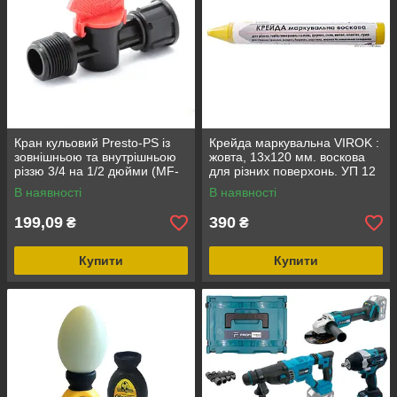
Кран кульовий Presto-PS із
Крейда маркувальна VIROK :
зовнішньою та внутрішньою
жовта, 13x120 мм. воскова
різзю 3/4 на 1/2 дюйми (MF-
для різних поверхонь. УП 12
013412)
шт.
В наявності
В наявності
199,09
390
₴
₴
Купити
Купити