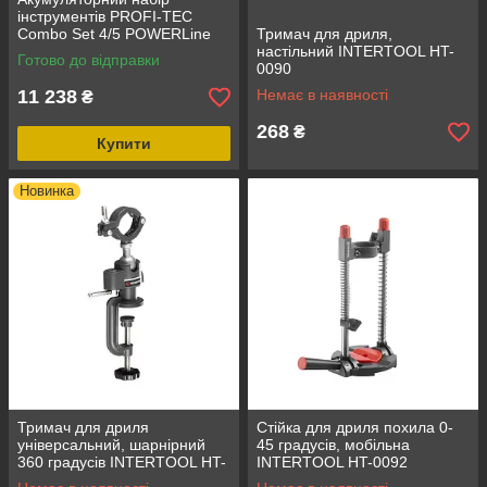
інструментів PROFI-TEC
Combo Set 4/5 POWERLine
Тримач для дриля,
(DHP485BL, PBH201,
настільний INTERTOOL HT-
Готово до відправки
DGA20BL, PTW502)
0090
(3×PT2040MP (4.0 Аг),
11 238
Немає в наявності
₴
268
₴
Купити
Новинка
Тримач для дриля
Стійка для дриля похила 0-
універсальний, шарнірний
45 градусів, мобільна
360 градусів INTERTOOL HT-
INTERTOOL HT-0092
0091