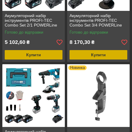
Акумуляторний набір
Акумуляторний набір
інструментів PROFI-TEC
інструментів PROFI-TEC
Combo Set 2/1 POWERLine
Combo Set 3/4 POWERLine
(DGA20BL, DTW500BL)
(DHP485BL, PGA202BL,
Готово до відправки
Готово до відправки
(2×PT2040MP (4.0 Аг),
DTW800BL) (2×PT2040MP
зарядний пристрій)
(4.0 Аг), зарядний
5 102,60
8 170,30
₴
₴
Купити
Купити
Новинка
Акумуляторний набір