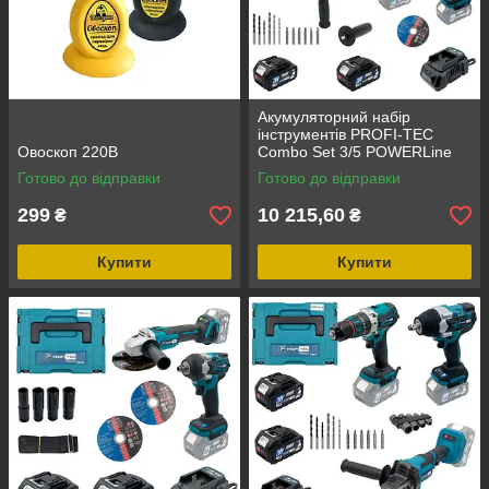
Акумуляторний набір
інструментів PROFI-TEC
Овоскоп 220В
Combo Set 3/5 POWERLine
(PBH201BL, DTW800BL,
Готово до відправки
Готово до відправки
DGA20BL) (2×PT2040MP (4.0
Аг), зарядний
299
10 215,60
₴
₴
Купити
Купити