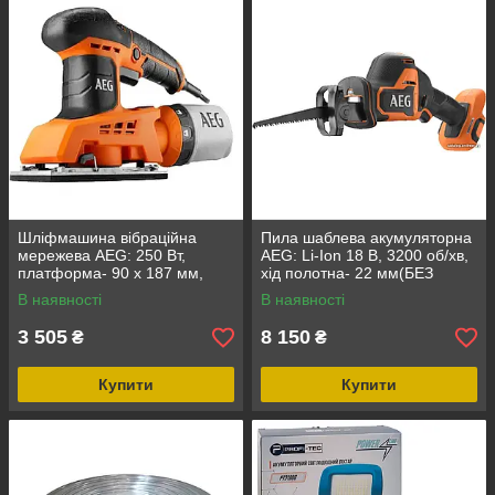
Шліфмашина вібраційна
Пила шаблева акумуляторна
мережева AEG: 250 Вт,
AEG: Li-Ion 18 В, 3200 об/хв,
платформа- 90 x 187 мм,
хід полотна- 22 мм(БЕЗ
6000- 12000 колив/хв DW
АКУМУЛЯТОРА)
В наявності
В наявності
3 505
8 150
₴
₴
Купити
Купити