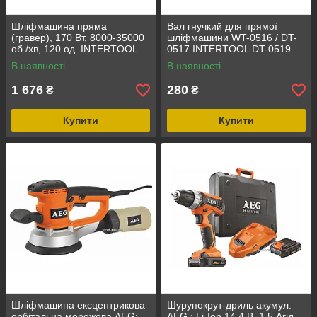
Шліфмашина пряма
Вал гнучкий для прямої
(гравер), 170 Вт, 8000-35000
шліфмашини WT-0516 / DT-
об./хв, 120 од. INTERTOOL
0517 INTERTOOL DT-0519
WT-0516
В наявності
В наявності
1 676
280
₴
₴
Купити
Купити
Шліфмашина ексцентрикова
Шурупокрут-дриль акумул.
орбітальна мережева AEG:
AEG : Li-Ion 14.4 В, 1.5 Агід,