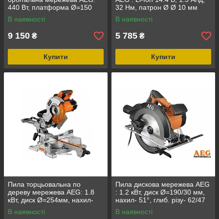
440 Вт, платформа Ø=150
32 Нм, патрон Ø Ø 10 мм
мм, амплітуда- 3.2/6.4 мм
(сталь) 2 бат + кейс DW
В наявності
В наявності
9 150
5 785
₴
₴
Купити
Купити
Пила торцьовальна по
Пила дискова мережева AEG
дереву мережева AEG: 1.8
: 1.2 кВт, диск Ø=190/30 мм,
кВт, диск Ø=254мм, нахил-
нахил- 51°, глиб. різу- 62/47
50°, глибина- 90 мм (PS254L)
мм-90/45°
В наявності
В наявності