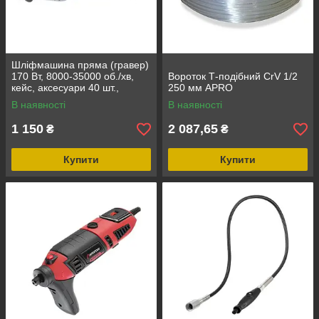
Шліфмашина пряма (гравер)
170 Вт, 8000-35000 об./хв,
Вороток Т-подібний CrV 1/2
кейс, аксесуари 40 шт.,
250 мм APRO
гнучкий вал INTERTOOL DT-
В наявності
В наявності
0517
1 150
2 087,65
₴
₴
Купити
Купити