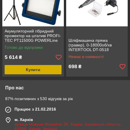
Акумуляторний гібридний
прожектор на штативі PROFI-
TEC PT11500G POWERLine
Шліфмашина пряма
(без акумулятора та
(гравер), 0-18000об/хв
Готово до відправки
зарядного пристрою)
INTERTOOL DT-0518
5 614
Немає в наявності
₴
698
₴
Купити
Про нас
87% позитивних з 530 відгуків за рік
Працює з 21.02.2016
м. Харків
вулиця Миколи Манойла 38, Харків, Харківська область,
61068, Харків, Україна