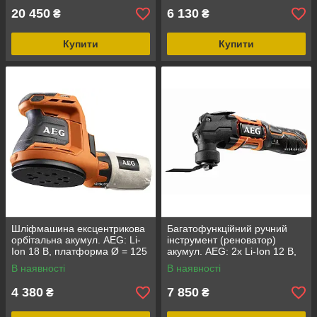
20 450
6 130
₴
₴
Купити
Купити
Шліфмашина ексцентрикова
Багатофункційний ручний
орбітальна акумул. AEG: Li-
інструмент (реноватор)
Ion 18 В, платформа Ø = 125
акумул. AEG: 2x Li-Ion 12 В,
мм, амплітуда — 2.4 мм
1.5 АГод (BMT12CLI-152B)
В наявності
В наявності
DW
4 380
7 850
₴
₴