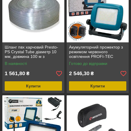
Шланг пвх харчовий Presto-
Акумуляторний прожектор з
PS Сrystal Tube діаметр 10
режимом червоного
мм, довжина 100 м з
освітлення PROFI-TEC
маркуванням метражу (PVH
PT3100G POWERLine (без
В наявності
Готово до відправки
10 PS)
акумулятора та зарядного
пристрою)
1 561,80
2 546,30
₴
₴
Купити
Купити