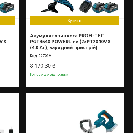
Купити
Акумуляторна коса PROFI-TEC
0VX
PGT4540 POWERLine (2×PT2040VX
(4.0 Аг), зарядний пристрій)
007039
8 170,30 ₴
Готово до відправки