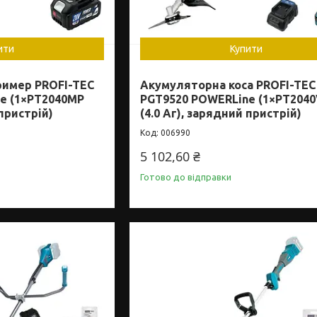
ити
Купити
имер PROFI-TEC
Акумуляторна коса PROFI-TEC
e (1×PT2040MP
PGT9520 POWERLine (1×PT204
 пристрій)
(4.0 Аг), зарядний пристрій)
006990
5 102,60 ₴
Готово до відправки