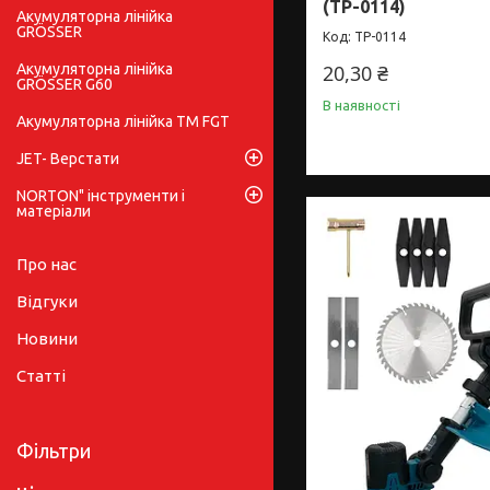
(TP-0114)
Акумуляторна лінійка
GRÖSSER
TP-0114
Акумуляторна лінійка
20,30 ₴
GRÖSSER G60
В наявності
Акумуляторна лінійка ТМ FGT
JET- Верстати
NORTON" інструменти і
матеріали
Про нас
Відгуки
Новини
Статті
Фільтри