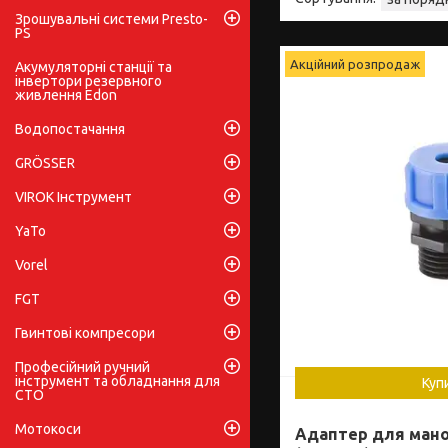
Зрошувальні системи Presto-
PS
Акційний розпродаж
Акумуляторні станції та
інвертори резервного
живлення Edon
Водопостачання
GRÖSSER
VIROK Інструмент
YaTo
Vorel
FGT
Гвинтові компресори
Професійний ручний
інструмент та обладнання для
Куп
СТО
Мотокоси
Адаптер для мано