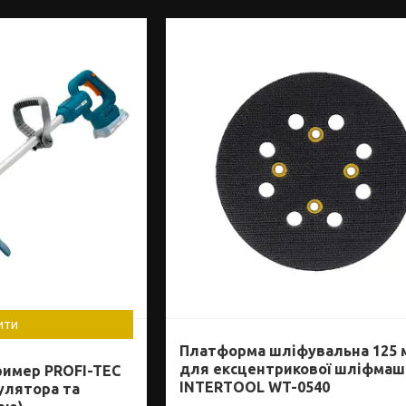
ити
Платформа шліфувальна 125 
для ексцентрикової шліфма
имер PROFI-TEC
INTERTOOL WT-0540
улятора та