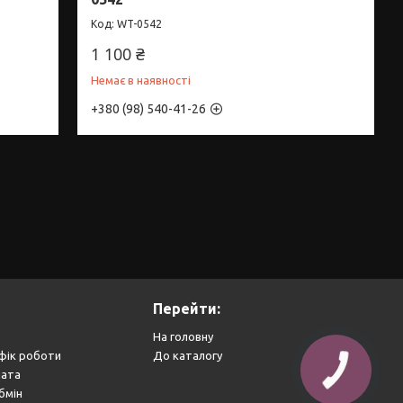
WT-0542
1 100 ₴
Немає в наявності
+380 (98) 540-41-26
Перейти:
На головну
фік роботи
До каталогу
лата
бмін