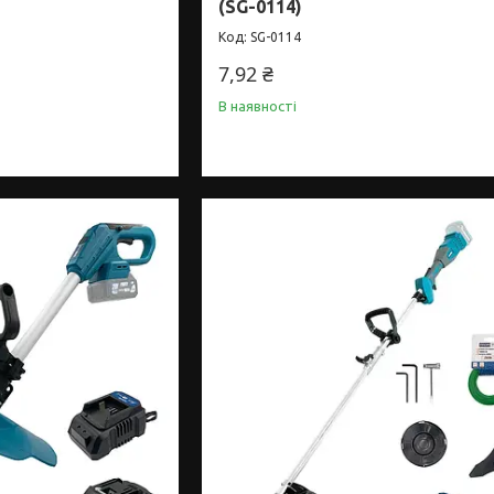
(SG-0114)
SG-0114
7,92 ₴
В наявності