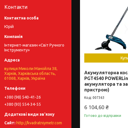
Контакти
Юрій
Інтернет-магазин «Світ Ручного
Інструменту»
Куп
вулиця Миколи Манойла 38,
Акумуляторна кос
Харків, Харківська область,
PGT4540 POWERLin
61068, Харків, Україна
акумулятора та з
пристрою)
+380 (98) 540-41-26
007363
+380 (93) 554-34-55
6 104,60 ₴
Готово до відправки
http://kvadratniymetr.com