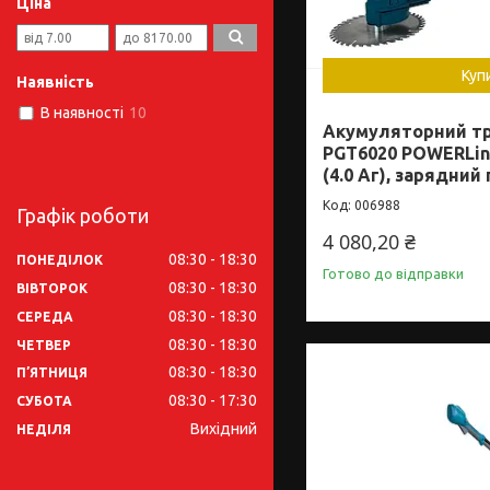
Ціна
Куп
Наявність
В наявності
10
Акумуляторний тр
PGT6020 POWERLin
(4.0 Аг), зарядний
006988
Графік роботи
4 080,20 ₴
08:30
18:30
ПОНЕДІЛОК
Готово до відправки
08:30
18:30
ВІВТОРОК
08:30
18:30
СЕРЕДА
08:30
18:30
ЧЕТВЕР
08:30
18:30
ПʼЯТНИЦЯ
08:30
17:30
СУБОТА
Вихідний
НЕДІЛЯ