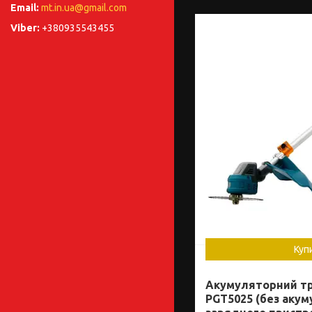
mt.in.ua@gmail.com
+380935543455
Куп
Акумуляторний тр
PGT5025 (без акум