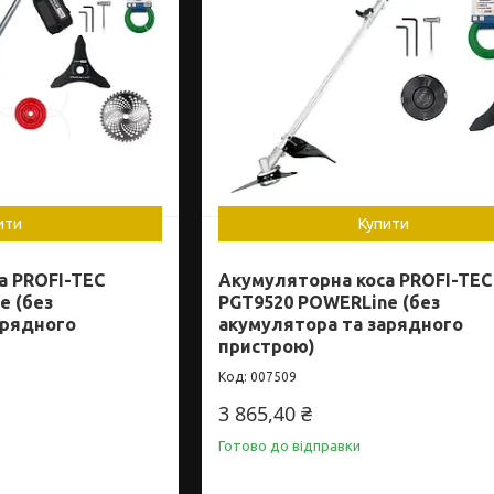
ити
Купити
а PROFI-TEC
Акумуляторна коса PROFI-TEC
e (без
PGT9520 POWERLine (без
арядного
акумулятора та зарядного
пристрою)
007509
3 865,40 ₴
Готово до відправки