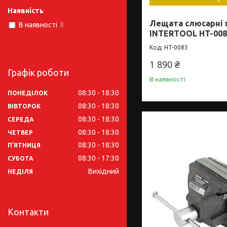
Наявність
Лещата слюсарні 
В наявності
8
INTERTOOL HT-008
HT-0083
1 890 ₴
Графік роботи
В наявності
08:30
18:30
ПОНЕДІЛОК
08:30
18:30
ВІВТОРОК
08:30
18:30
СЕРЕДА
08:30
18:30
ЧЕТВЕР
08:30
18:30
ПʼЯТНИЦЯ
08:30
17:30
СУБОТА
Вихідний
НЕДІЛЯ
Контакти