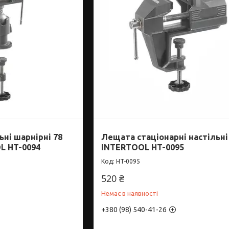
ні шарнірні 78
Лещата стаціонарні настільні
L HT-0094
INTERTOOL HT-0095
HT-0095
520 ₴
Немає в наявності
+380 (98) 540-41-26