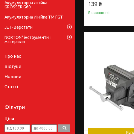
Акумуляторна лінійка
139 ₴
GRÖSSER G60
В наявності
Акумуляторна лінійка ТМ FGT
JET- Верстати
NORTON" інструменти і
матеріали
Про нас
Відгуки
Новини
Статті
Фільтри
Ціна
Куп