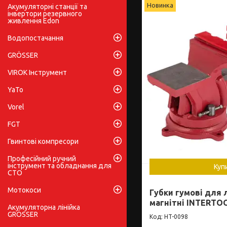
Новинка
Акумуляторні станції та
інвертори резервного
живлення Edon
Водопостачання
GRÖSSER
VIROK Інструмент
YaTo
Vorel
FGT
Гвинтові компресори
Професійний ручний
інструмент та обладнання для
Куп
СТО
Мотокоси
Губки гумові для 
магнітні INTERTO
Акумуляторна лінійка
GRÖSSER
HT-0098