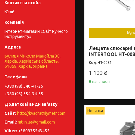
Юрій
Інтернет-магазин «Світ Ручного
Куп
Інструменту»
Лещата слюсарні 
INTERTOOL HT-008
вулиця Миколи Манойла 38,
Харків, Харківська область,
HT-0081
61068, Харків, Україна
1 100 ₴
В наявності
+380 (98) 540-41-26
+380 (93) 554-34-55
Новинка
http://kvadratniymetr.com
mt.in.ua@gmail.com
+380935543455