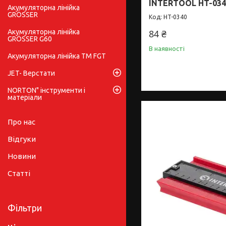
INTERTOOL HT-034
Акумуляторна лінійка
GRÖSSER
HT-0340
Акумуляторна лінійка
84 ₴
GRÖSSER G60
В наявності
Акумуляторна лінійка ТМ FGT
JET- Верстати
NORTON" інструменти і
матеріали
Про нас
Відгуки
Новини
Статті
Фільтри