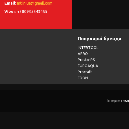
mt.in.ua@gmail.com
+380935543455
Популярні бренди
INTERTOOL
APRO
Presto-PS
EUROAQUA
Procraft
EDON