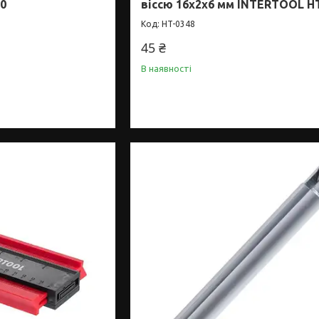
0
віссю 16x2x6 мм INTERTOOL H
HT-0348
45 ₴
В наявності