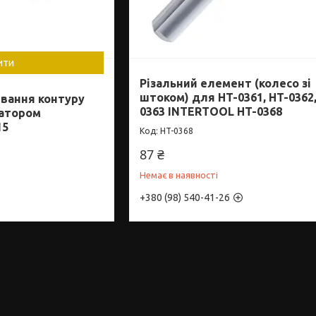
ити
Різальний елемент (колесо зі
штоком) для HT-0361, HT-0362,
вання контуру
0363 INTERTOOL HT-0368
сатором
15
HT-0368
87 ₴
Немає в наявності
+380 (98) 540-41-26