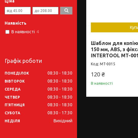
Ціна
Наявність
Куп
В наявності
4
Шаблон для копію
150 мм, ABS, з фік
INTERTOOL MT-00
Графік роботи
MT-0015
08:30
18:30
120 ₴
ПОНЕДІЛОК
08:30
18:30
ВІВТОРОК
В наявності
08:30
18:30
СЕРЕДА
08:30
18:30
ЧЕТВЕР
08:30
18:30
ПʼЯТНИЦЯ
08:30
17:30
СУБОТА
Вихідний
НЕДІЛЯ