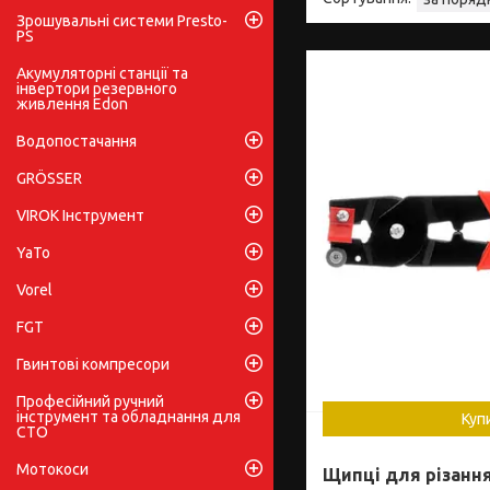
Зрошувальні системи Presto-
PS
Акумуляторні станції та
інвертори резервного
живлення Edon
Водопостачання
GRÖSSER
VIROK Інструмент
YaTo
Vorel
FGT
Гвинтові компресори
Професійний ручний
інструмент та обладнання для
Куп
СТО
Мотокоси
Щипці для різання