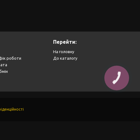
Перейти:
На головну
фік роботи
До каталогу
лата
бмін
іденційності