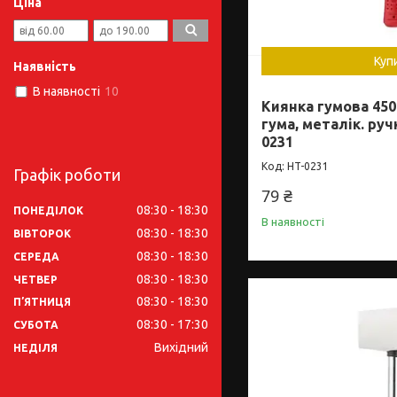
Ціна
Куп
Наявність
В наявності
10
Киянка гумова 450 
гума, металік. ру
0231
HT-0231
Графік роботи
79 ₴
08:30
18:30
ПОНЕДІЛОК
В наявності
08:30
18:30
ВІВТОРОК
08:30
18:30
СЕРЕДА
08:30
18:30
ЧЕТВЕР
08:30
18:30
ПʼЯТНИЦЯ
08:30
17:30
СУБОТА
Вихідний
НЕДІЛЯ