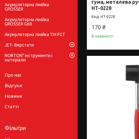
гума, металева р
Акумуляторна лінійка
HT-0228
GRÖSSER
HT-0228
Акумуляторна лінійка
GRÖSSER G60
170 ₴
Акумуляторна лінійка ТМ FGT
В наявності
JET- Верстати
NORTON" інструменти і
матеріали
Про нас
Відгуки
Новини
Статті
Фільтри