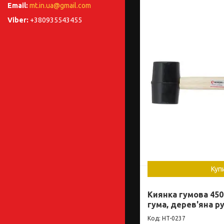
mt.in.ua@gmail.com
+380935543455
Куп
Киянка гумова 450 
гума, дерев'яна р
HT-0237