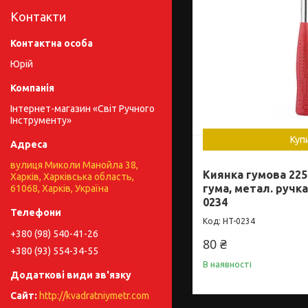
Контакти
Юрій
Інтернет-магазин «Світ Ручного
Інструменту»
Куп
вулиця Миколи Манойла 38,
Киянка гумова 225 
Харків, Харківська область,
гума, метал. ручк
61068, Харків, Україна
0234
HT-0234
+380 (98) 540-41-26
80 ₴
+380 (93) 554-34-55
В наявності
http://kvadratniymetr.com