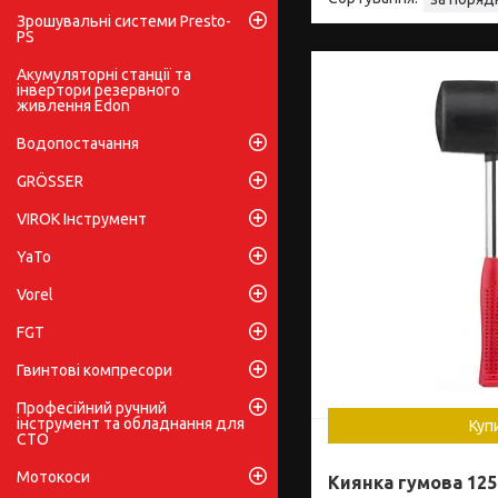
Зрошувальні системи Presto-
PS
Акумуляторні станції та
інвертори резервного
живлення Edon
Водопостачання
GRÖSSER
VIROK Інструмент
YaTo
Vorel
FGT
Гвинтові компресори
Професійний ручний
інструмент та обладнання для
Куп
СТО
Мотокоси
Киянка гумова 1250