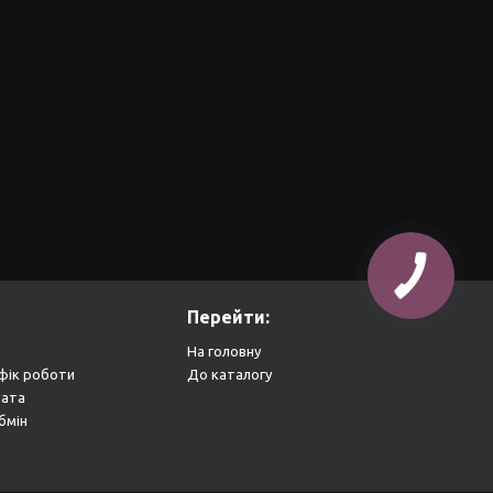
Перейти:
На головну
фік роботи
До каталогу
лата
бмін