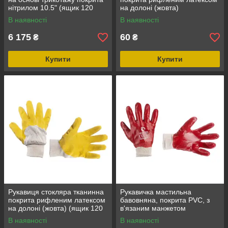
нітрилом 10.5" (ящик 120
на долоні (жовта)
пар) INTERTOOL SP-0001W
INTERTOOL SP-0002
В наявності
В наявності
6 175
60
₴
₴
Купити
Купити
Рукавиця стокляра тканинна
Рукавичка мастильна
покрита рифленим латексом
бавовняна, покрита PVC, з
на долоні (жовта) (ящик 120
в'язаним манжетом
пар) INTERTOOL SP-0002W
(червона) INTERTOOL SP-
В наявності
В наявності
0006