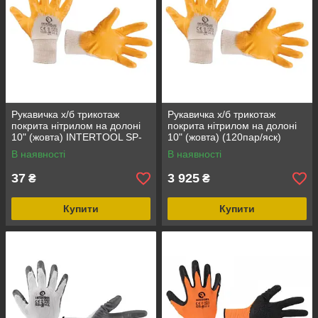
Рукавичка х/б трикотаж
Рукавичка х/б трикотаж
покрита нітрилом на долоні
покрита нітрилом на долоні
10" (жовта) INTERTOOL SP-
10" (жовта) (120пар/яск)
0110
INTERTOOL SP-0110W
В наявності
В наявності
37
3 925
₴
₴
Купити
Купити