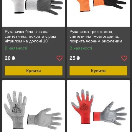
Рукавичка біла в'язана
Рукавичка трикотажна,
синтетична, покрита сірим
синтетична, жовтогаряча,
нітрилом на долоні 10"
покрита чорним рифленим
INTERTOOL SP-0112
латексом, 10" INTERTOOL
В наявності
В наявності
SP-0121
20
25
₴
₴
Купити
Купити