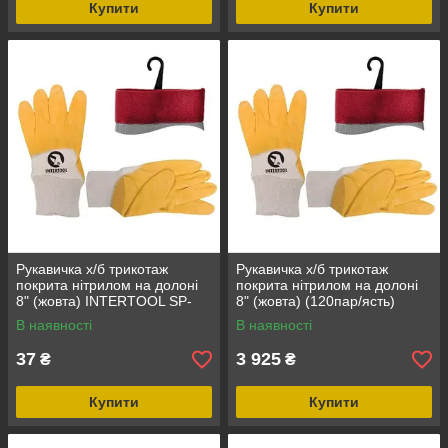
Купити
Купити
Рукавичка х/б трикотаж
Рукавичка х/б трикотаж
покрита нітрилом на долоні
покрита нітрилом на долоні
8" (жовта) INTERTOOL SP-
8" (жовта) (120пар/ясть)
0108
INTERTOOL SP-0108W
В наявності
В наявності
37
3 925
₴
₴
Купити
Купити