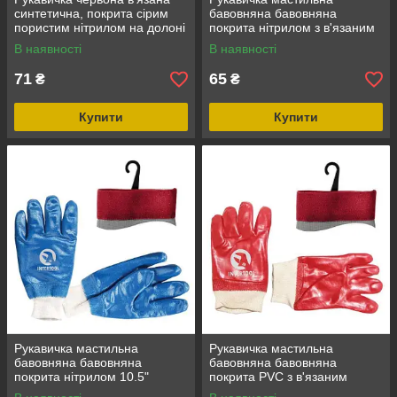
синтетична, покрита сірим
бавовняна бавовняна
пористим нітрилом на долоні
покрита нітрилом з в'язаним
10" INTERTOOL SP-0127
манжетом 10,5" (синя)
В наявності
В наявності
INTERTOOL SP-0137
71
65
₴
₴
Купити
Купити
Рукавичка мастильна
Рукавичка мастильна
бавовняна бавовняна
бавовняна бавовняна
покрита нітрилом 10.5"
покрита PVC з в'язаним
(синя) (120пар/ялин)
манжетом (червона) (ящик