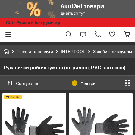
Світ Ручного Інструменту
Товари та послуги
INTERTOOL
Засоби індивідуально
Рукавички робочі гумові (нітрилові, PVC, латексні)
Сортування
0
Фільтри
Новинка