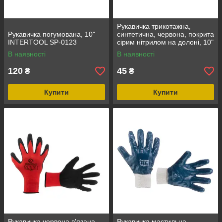
Рукавичка трикотажна,
Рукавичка погумована, 10"
синтетична, червона, покрита
INTERTOOL SP-0123
сірим нітрилом на долоні, 10"
INTERTOOL SP-0124
В наявності
В наявності
120
45
₴
₴
Купити
Купити
Рукавичка червона в'язана
Рукавичка мастильна