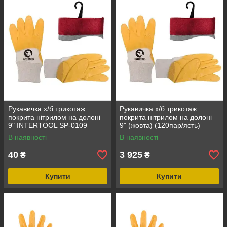
Рукавичка х/б трикотаж
Рукавичка х/б трикотаж
покрита нітрилом на долоні
покрита нітрилом на долоні
9" INTERTOOL SP-0109
9" (жовта) (120пар/ясть)
INTERTOOL SP-0109W
В наявності
В наявності
40
3 925
₴
₴
Купити
Купити