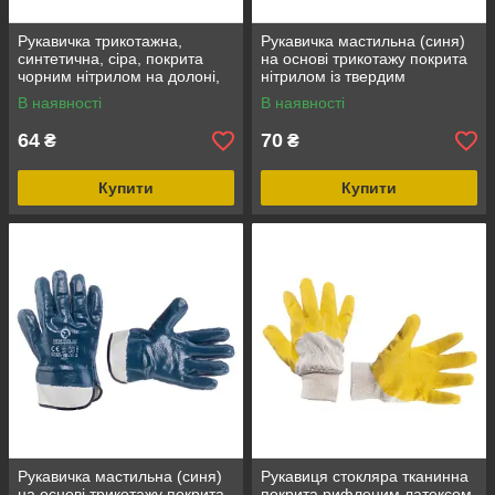
Рукавичка трикотажна,
Рукавичка мастильна (синя)
синтетична, сіра, покрита
на основі трикотажу покрита
чорним нітрилом на долоні,
нітрилом із твердим
10" INTERTOOL SP-0122
манжетом 10.5" INTERTOOL
В наявності
В наявності
SP-0001
64
70
₴
₴
Купити
Купити
Рукавичка мастильна (синя)
Рукавиця стокляра тканинна
на основі трикотажу покрита
покрита рифленим латексом