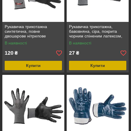
Рукавичка трикотажна
Рукавичка трикотажна,
синтетична, повне
бавовняна, сіра, покрита
двошарове нітрилове
чорним спіненим латексом,
покриття, 10" STORM
10" INTERTOOL SP-0115
В наявності
В наявності
INTERTOOL SP-0190
120
27
₴
₴
Купити
Купити