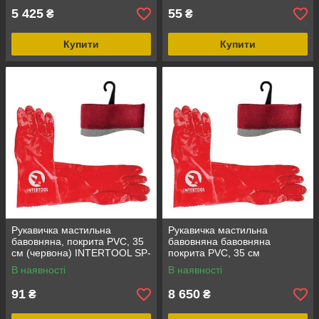
5 425
55
₴
₴
Купити
Купити
Рукавичка мастильна
Рукавичка мастильна
бавовняна, покрита PVC, 35
бавовняна бавовняна
см (червона) INTERTOOL SP-
покрита PVC, 35 см
0007
(червона) 120 пар/ящик
В наявності
В наявності
INTERTOOL SP-0007W
91
8 650
₴
₴