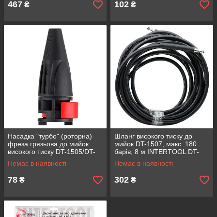
467
102
₴
₴
Насадка "турбо" (роторна)
Шланг високого тиску до
фреза грязьова до мийок
мийок DT-1507, макс. 180
високого тиску DT-1505/DT-
барів, 8 м INTERTOOL DT-
1507 INTERTOOL DT-1571
1579
Немає в наявності
Немає в наявності
78
302
₴
₴