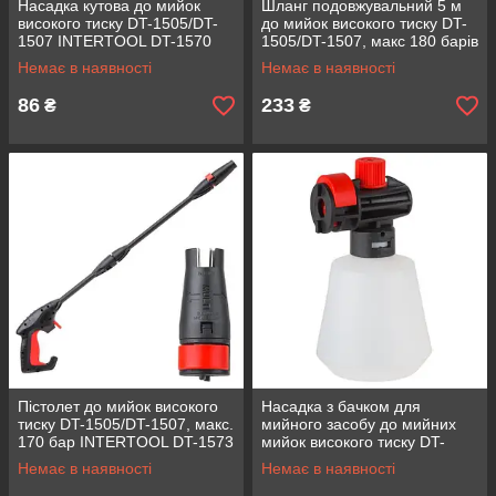
Насадка кутова до мийок
Шланг подовжувальний 5 м
високого тиску DT-1505/DT-
до мийок високого тиску DT-
1507 INTERTOOL DT-1570
1505/DT-1507, макс 180 барів
INTERTOOL DT-1575
Немає в наявності
Немає в наявності
86
233
₴
₴
Пістолет до мийок високого
Насадка з бачком для
тиску DT-1505/DT-1507, макс.
мийного засобу до мийних
170 бар INTERTOOL DT-1573
мийок високого тиску DT-
1505, DT-1507 INTERTOOL
Немає в наявності
Немає в наявності
DT-1574