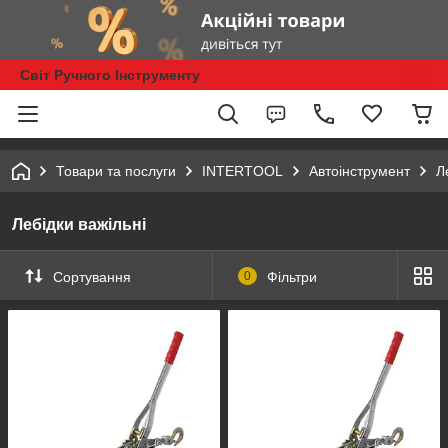
Світ Ручного Інструменту
Товари та послуги
INTERTOOL
Автоінструмент
Л
Лебідки важільні
Сортування
0
Фільтри