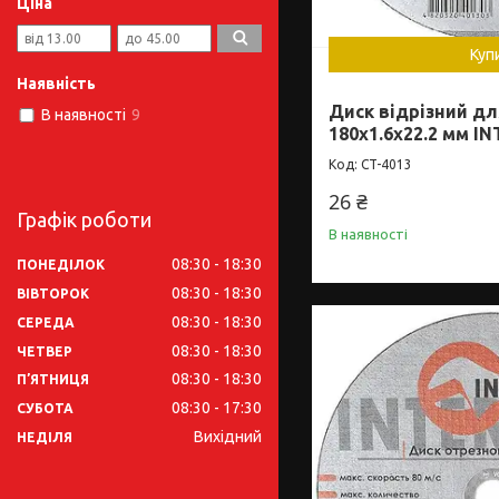
Ціна
Куп
Наявність
Диск відрізний д
В наявності
9
180x1.6x22.2 мм I
CT-4013
26 ₴
Графік роботи
В наявності
08:30
18:30
ПОНЕДІЛОК
08:30
18:30
ВІВТОРОК
08:30
18:30
СЕРЕДА
08:30
18:30
ЧЕТВЕР
08:30
18:30
ПʼЯТНИЦЯ
08:30
17:30
СУБОТА
Вихідний
НЕДІЛЯ