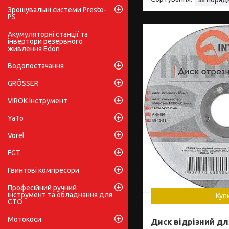
Зрошувальні системи Presto-
PS
Акумуляторні станції та
інвертори резервного
живлення Edon
Водопостачання
GRÖSSER
VIROK Інструмент
YaTo
Vorel
FGT
Гвинтові компресори
Професійний ручний
інструмент та обладнання для
Куп
СТО
Мотокоси
Диск відрізний д