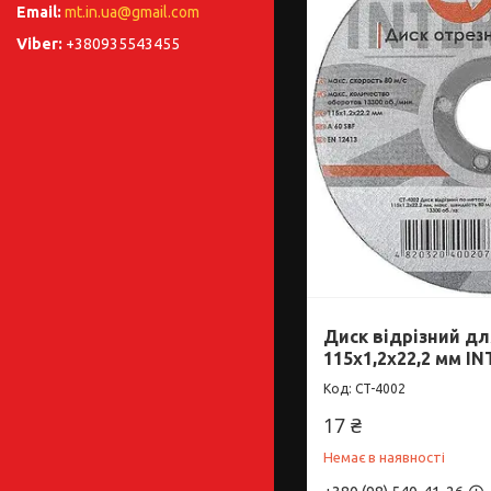
mt.in.ua@gmail.com
+380935543455
Диск відрізний д
115x1,2x22,2 мм I
CT-4002
17 ₴
Немає в наявності