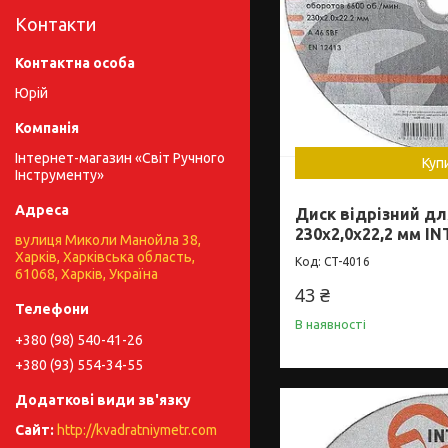
Контакти
Юрій
Інтернет-магазин «Світ Ручного
Куп
Інструменту»
Диск відрізний д
230x2,0x22,2 мм I
вулиця Миколи Манойла 38,
Харків, Харківська область,
CT-4016
61068, Харків, Україна
43 ₴
В наявності
+380 (98) 540-41-26
+380 (93) 554-34-55
http://kvadratniymetr.com