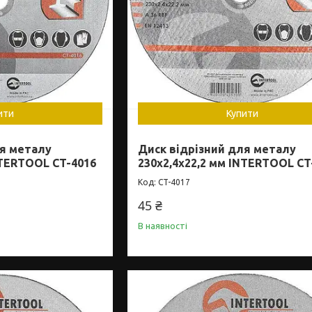
ити
Купити
ля металу
Диск відрізний для металу
NTERTOOL CT-4016
230x2,4x22,2 мм INTERTOOL CT
CT-4017
45 ₴
В наявності