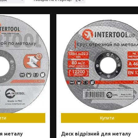
ити
Купити
ля металу
Диск відрізний для металу