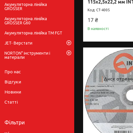
115x2,5x22,2 мм I
Акумуляторна лінійка
GRÖSSER
CT-4005
Акумуляторна лінійка
17 ₴
GRÖSSER G60
В наявності
Акумуляторна лінійка ТМ FGT
JET- Верстати
NORTON" інструменти і
матеріали
Про нас
Відгуки
Новини
Статті
Фільтри