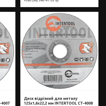
+380 (98) 540-41-26
Диск відрізний для металу
-4007
125x1,6x22,2 мм INTERTOOL CT-4008