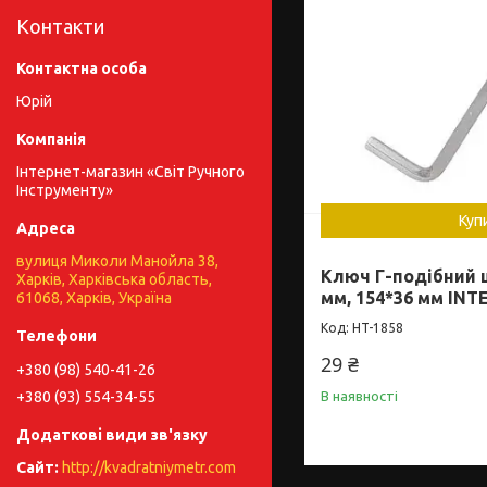
Контакти
Юрій
Інтернет-магазин «Світ Ручного
Інструменту»
Куп
вулиця Миколи Манойла 38,
Ключ Г-подібний 
Харків, Харківська область,
мм, 154*36 мм INT
61068, Харків, Україна
HT-1858
29 ₴
+380 (98) 540-41-26
+380 (93) 554-34-55
В наявності
http://kvadratniymetr.com