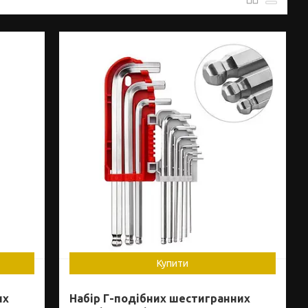
Купити
их
Набір Г-подібних шестигранних