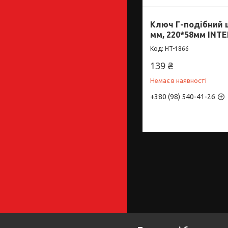
Ключ Г-подібний 
мм, 220*58мм INT
HT-1866
139 ₴
Немає в наявності
+380 (98) 540-41-26