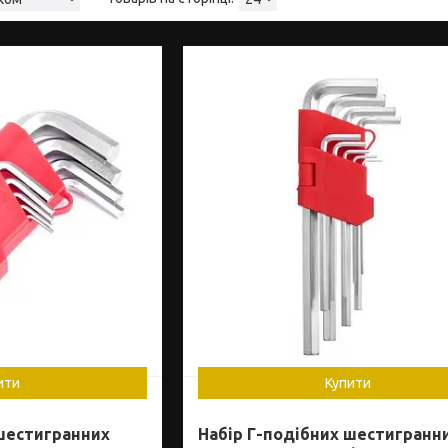
ити
Купити
 шестигранних
Набір Г-подібних шестигранн