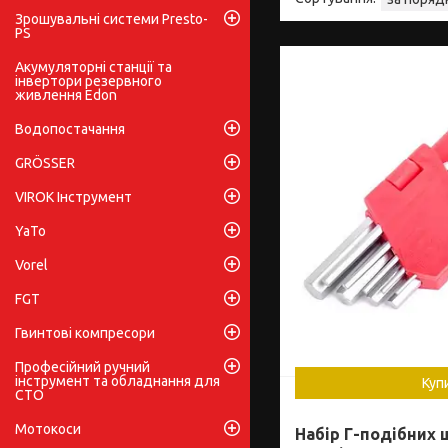
Зрошувальні системи Presto-
PS
Акумуляторні станції та
інвертори резервного
живлення Edon
Водопостачання
GRÖSSER
VIROK Інструмент
YaTo
Vorel
FGT
Гвинтові компресори
Професійний ручний
інструмент та обладнання для
Куп
СТО
Мотокоси
Набір Г-подібних