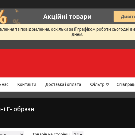
лення та повідомлення, оскільки за її графіком роботи сьогодні 
днем.
 нас
Контакти
Доставка і оплата
Фільтр
Співпрац
і Г- образні