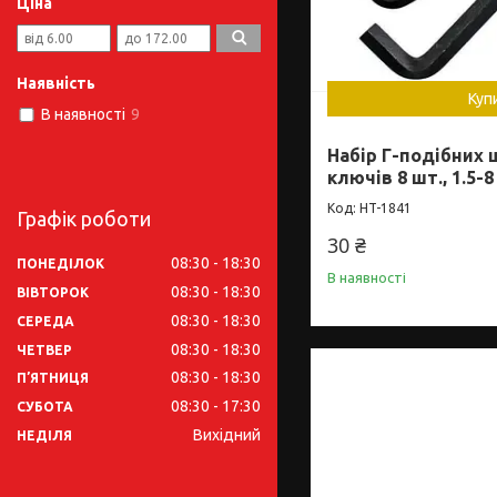
Ціна
Наявність
Куп
В наявності
9
Набір Г-подібних
ключів 8 шт., 1.5-
HT-1841
Графік роботи
30 ₴
08:30
18:30
ПОНЕДІЛОК
В наявності
08:30
18:30
ВІВТОРОК
08:30
18:30
СЕРЕДА
08:30
18:30
ЧЕТВЕР
08:30
18:30
ПʼЯТНИЦЯ
08:30
17:30
СУБОТА
Вихідний
НЕДІЛЯ