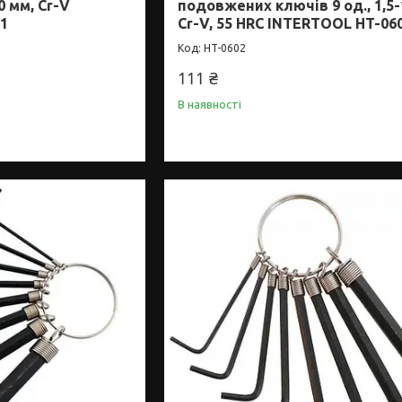
0 мм, Cr-V
подовжених ключів 9 од., 1,5-
1
Cr-V, 55 HRC INTERTOOL HT-06
HT-0602
111 ₴
В наявності