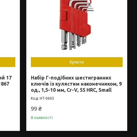
Купити
ий 17
Набір Г-подібних шестигранних
1867
ключів із кулястим наконечником, 9
од., 1,5-10 мм, Cr-V, 55 HRC, Small
HT-0605
99 ₴
В наявності