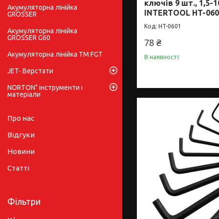
ключів 9 шт., 1,5-1
Акумуляторна лінійка
INTERTOOL HT-060
GRÖSSER
HT-0601
Акумуляторна лінійка
GRÖSSER G60
78 ₴
Акумуляторна лінійка ТМ FGT
В наявності
JET- Верстати
NORTON" інструменти і
матеріали
Про нас
Відгуки
Новини
Статті
Фільтри