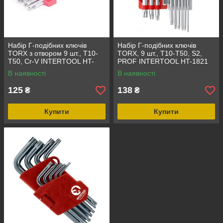
Набір Г-подібних ключів
Набір Г-подібних ключів
TORX з отвором 9 шт., Т10-
TORX, 9 шт., Т10-Т50, S2,
Т50, Cr-V INTERTOOL HT-
PROF INTERTOOL HT-1821
0604
В наявності
В наявності
125
138
₴
₴
Купити
Купити