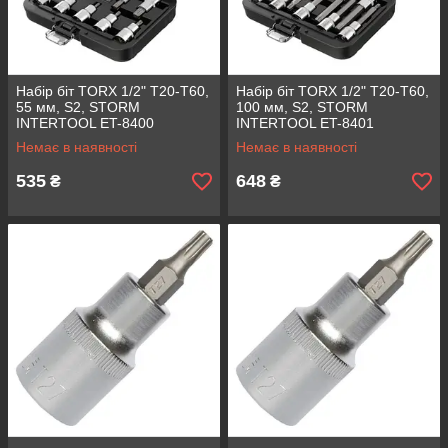
Набір біт TORX 1/2" T20-T60,
Набір біт TORX 1/2" T20-T60,
55 мм, S2, STORM
100 мм, S2, STORM
INTERTOOL ET-8400
INTERTOOL ET-8401
Немає в наявності
Немає в наявності
535
648
₴
₴