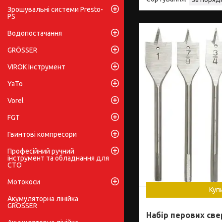
Зрошувальні системи Presto-
PS
Водопостачання
GRÖSSER
VIROK Інструмент
YaTo
Vorel
FGT
Гвинтові компресори
Професійний ручний
інструмент та обладнання для
СТО
Мотокоси
Куп
Акумуляторна лінійка
GRÖSSER
Набір перових св