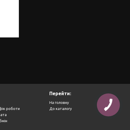
Перейти:
На головну
фік роботи
До каталогу
лата
бмін