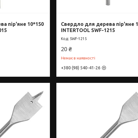
а пір'яне 10*150
Свердло для дерева пір'яне 
015
INTERTOOL SWF-1215
SWF-1215
20 ₴
Немає в наявності
+380 (98) 540-41-26