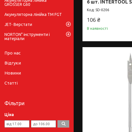
Акумуляторна лінійка
6 шт. INTERTOOL S
GRÖSSER G60
SD-0206
Акумуляторна лінійка ТМ FGT
106 ₴
JET- Верстати
В наявності
NORTON" інструменти і
матеріали
Про нас
Відгуки
Новини
Статті
Фільтри
Ціна