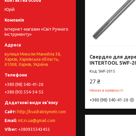
Юрій
Інтернет-магазин «Світ Ручного
Інструменту»
вулиця Миколи Манойла 38,
Свердло для дерев
Харків, Харківська область,
INTERTOOL SWF-2
61068, Харків, Україна
SWF-2015
27 ₴
+380 (98) 540-41-26
Немає в наявності
+380 (93) 554-34-55
+380 (98) 540-41-26
http://kvadratniymetr.com
mt.in.ua@gmail.com
+380935543455