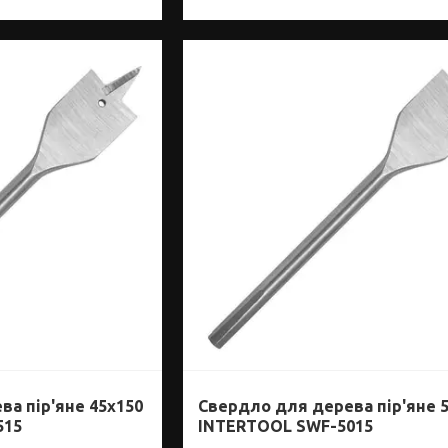
а пір'яне 45x150
Свердло для дерева пір'яне 
515
INTERTOOL SWF-5015