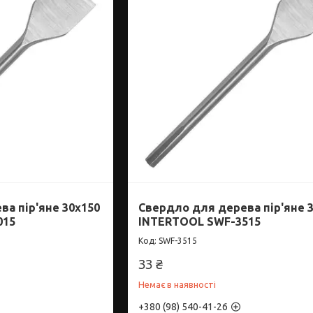
а пір'яне 30x150
Свердло для дерева пір'яне 
015
INTERTOOL SWF-3515
SWF-3515
33 ₴
Немає в наявності
+380 (98) 540-41-26