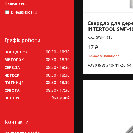
Наявність
В наявності
3
Свердло для дерев
INTERTOOL SWF-1
SWF-1015
Графік роботи
17 ₴
08:30
18:30
ПОНЕДІЛОК
Немає в наявності
08:30
18:30
ВІВТОРОК
+380 (98) 540-41-26
08:30
18:30
СЕРЕДА
08:30
18:30
ЧЕТВЕР
08:30
18:30
ПʼЯТНИЦЯ
08:30
17:30
СУБОТА
Вихідний
НЕДІЛЯ
Контакти