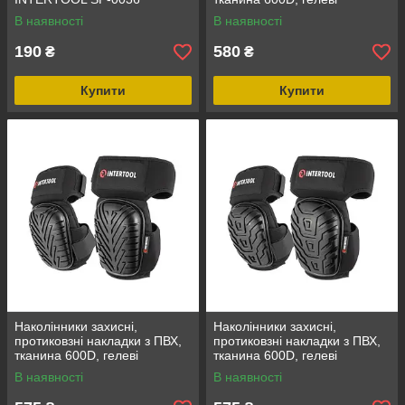
подушки, INTERTOOL SP-
В наявності
В наявності
0053
190
580
₴
₴
Купити
Купити
Наколінники захисні,
Наколінники захисні,
протиковзні накладки з ПВХ,
протиковзні накладки з ПВХ,
тканина 600D, гелеві
тканина 600D, гелеві
подушки, INTERTOOL SP-
подушки, INTERTOOL SP-
В наявності
В наявності
0056
0054