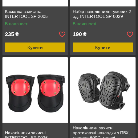
Каскетка захистна
Набір наколінників гумових 2
INTERTOOL SP-2005
од. INTERTOOL SP-0029
В наявності
В наявності
235
190
₴
₴
Купити
Купити
Наколінники захисні,
Наколінники захисні
протиковзні накладки з ПВХ,
INTERTOOL SP-0036
тканина 600D, гелеві