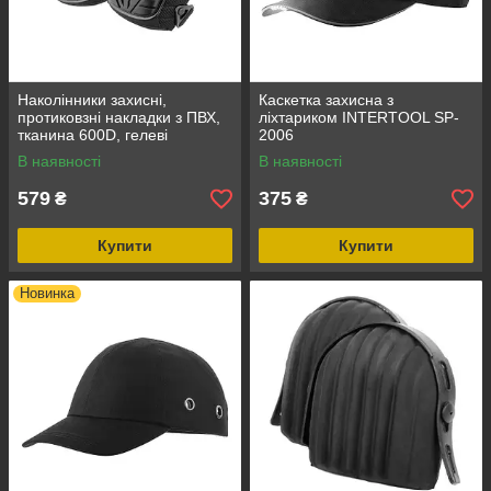
Наколінники захисні,
Каскетка захисна з
протиковзні накладки з ПВХ,
ліхтариком INTERTOOL SP-
тканина 600D, гелеві
2006
подушки, INTERTOOL SP-
В наявності
В наявності
0055
579
375
₴
₴
Купити
Купити
Новинка