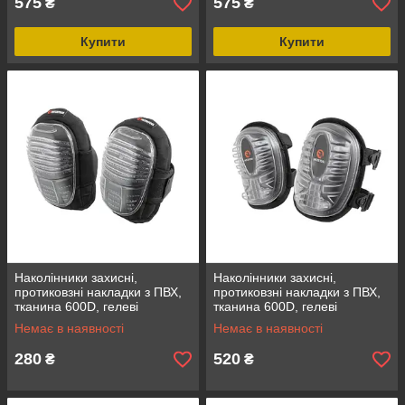
575
575
₴
₴
Купити
Купити
Наколінники захисні,
Наколінники захисні,
протиковзні накладки з ПВХ,
протиковзні накладки з ПВХ,
тканина 600D, гелеві
тканина 600D, гелеві
подушки, INTERTOOL SP-
подушки, INTERTOOL SP-
Немає в наявності
Немає в наявності
0051
0052
280
520
₴
₴