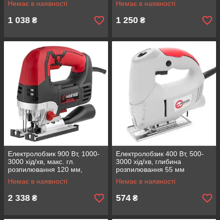
Немає в наявності
Немає в наявності
1 038
1 250
₴
₴
Електролобзик 900 Вт, 1000-
Електролобзик 400 Вт, 500-
3000 хід/хв, макс. гл.
3000 хід/хв, глибина
розпилювання 120 мм,
розпилювання 55 мм
алюмінієва платформа
INTERTOOL DT-0445
Немає в наявності
Немає в наявності
INTERTOOL WT-0491
2 338
574
₴
₴