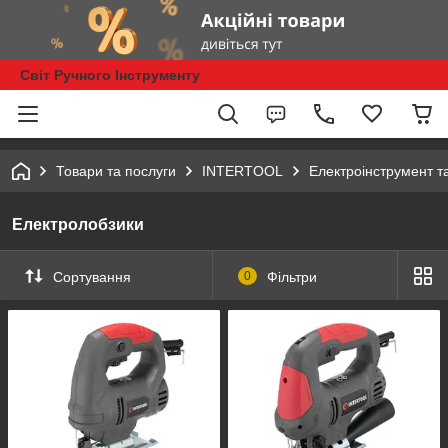
Світ Ручного Інструменту
Товари та послуги
INTERTOOL
Електроінструмент т
Електролобзики
Сортування
0
Фільтри