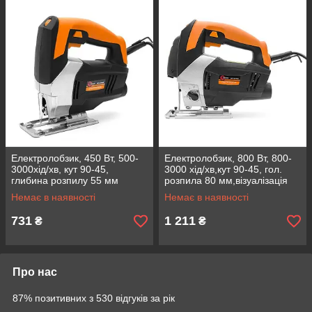
Електролобзик, 450 Вт, 500-
Електролобзик, 800 Вт, 800-
3000хід/хв, кут 90-45,
3000 хід/хв,кут 90-45, гол.
глибина розпилу 55 мм
розпила 80 мм,візуалізація
INTERTOOL WT-0445
лінії INTERTOOL WT-0480
Немає в наявності
Немає в наявності
731
1 211
₴
₴
Про нас
87% позитивних з 530 відгуків за рік