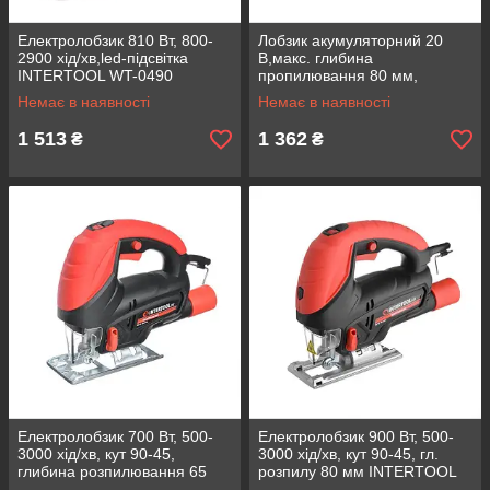
Електролобзик 810 Вт, 800-
Лобзик акумуляторний 20
2900 хід/хв,led-підсвітка
В,макс. глибина
INTERTOOL WT-0490
пропилювання 80 мм,
безключовий патрон, без ЗП і
Немає в наявності
Немає в наявності
АКБ INTERTOOL WT-0358
1 513
1 362
₴
₴
Електролобзик 700 Вт, 500-
Електролобзик 900 Вт, 500-
3000 хід/хв, кут 90-45,
3000 хід/хв, кут 90-45, гл.
глибина розпилювання 65
розпилу 80 мм INTERTOOL
мм INTERTOOL WT-0446
WT-0481