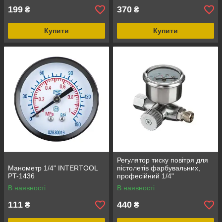
199
370
₴
₴
Купити
Купити
Регулятор тиску повітря для
Манометр 1/4" INTERTOOL
пістолетів фарбувальних,
PT-1436
професійний 1/4"
INTERTOOL PT-1423
В наявності
В наявності
111
440
₴
₴