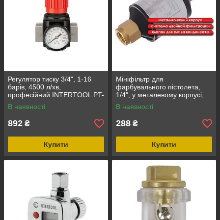
Регулятор тиску 3/4", 1-16
Мініфільтр для
барів, 4500 л/хв,
фарбувального пістолета,
професійний INTERTOOL PT-
1/4", у металевому корпусі,
1427
картридж-пінометал
В наявності
В наявності
INTERTOOL PT-1403
892
288
₴
₴
Купити
Купити