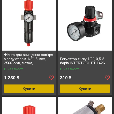
Фільтр для очищення повітря
з редуктором 1/2", 5 мкм,
Регулятор тиску 1/2", 0,5-8
2500 л/хв, метал,
барів INTERTOOL PT-1426
професійний INTERTOOL PT-
В наявності
В наявності
1418
1 230
310
₴
₴
Купити
Купити