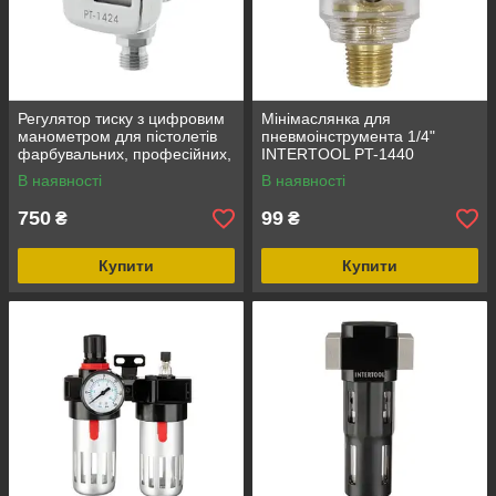
Регулятор тиску з цифровим
Мінімаслянка для
манометром для пістолетів
пневмоінструмента 1/4"
фарбувальних, професійних,
INTERTOOL PT-1440
1/4" INTERTOOL PT-1424
В наявності
В наявності
750
99
₴
₴
Купити
Купити