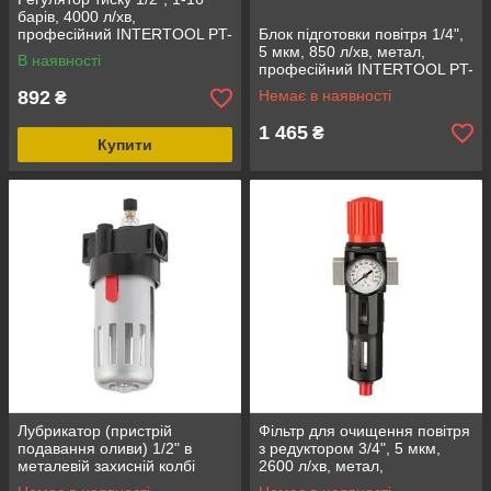
барів, 4000 л/хв,
професійний INTERTOOL PT-
Блок підготовки повітря 1/4",
1428
5 мкм, 850 л/хв, метал,
В наявності
професійний INTERTOOL PT-
1435
892
Немає в наявності
₴
1 465
₴
Купити
Лубрикатор (пристрій
Фільтр для очищення повітря
подавання оливи) 1/2" в
з редуктором 3/4", 5 мкм,
металевій захисній колбі
2600 л/хв, метал,
INTERTOOL PT-1421
професійний INTERTOOL PT-