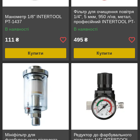
Фільтр для очищення повітря
Манометр 1/8" INTERTOOL
1/4", 5 мкм, 950 л/хв, метал,
PT-1437
професійний INTERTOOL PT-
1416
В наявності
В наявності
111
495
₴
₴
Купити
Купити
Мініфільтр для
Редуктор до фарбувального
фарбувального пістолета
пістолета 1/4" INTERTOOL