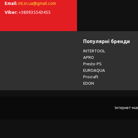
mt.in.ua@gmail.com
+380935543455
Популярні бренди
INTERTOOL
APRO
Presto-PS
EUROAQUA
Procraft
EDON