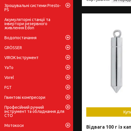
Зрошувальні системи Presto-
PS
Акумуляторні станції та
інвертори резервного
живлення Edon
Водопостачання
GRÖSSER
VIROK Інструмент
YaTo
Vorel
FGT
Гвинтові компресори
Професійний ручний
інструмент та обладнання для
Куп
СТО
Мотокоси
Відвага 100 г із 