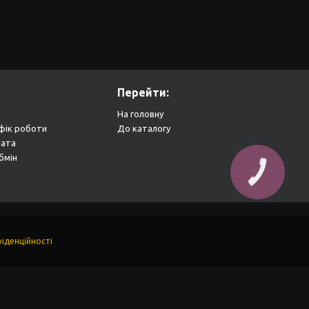
Перейти:
На головну
фік роботи
До каталогу
лата
бмін
КНОПКА
ЗВ'ЯЗКУ
іденційності