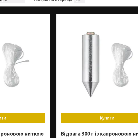
ити
Купити
капроновою ниткою
Відвага 300 г із капроновою 