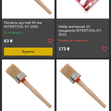
Пензель круглий 65 мм
INTERTOOL KT-1665
Набір малярний 10
предметів INTERTOOL KT-
В наявності
3010
63
Немає в наявності
₴
173
₴
Купити