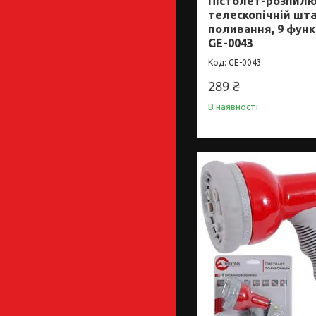
Пістолет-розпилю
телескопічній шта
поливання, 9 фун
GE-0043
GE-0043
289 ₴
В наявності