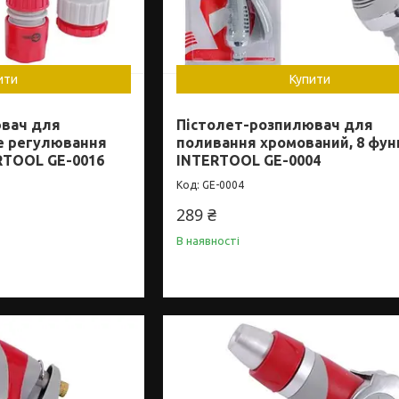
ити
Купити
ювач для
Пістолет-розпилювач для
е регулювання
поливання хромований, 8 фун
RTOOL GE-0016
INTERTOOL GE-0004
GE-0004
289 ₴
В наявності