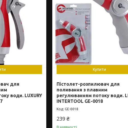
ити
Купити
ювач для
Пістолет-розпилювач для
ним
поливання з плавним
оку води. LUXURY
регулюванням потоку води. 
7
INTERTOOL GE-0018
GE-0018
239 ₴
В наявності