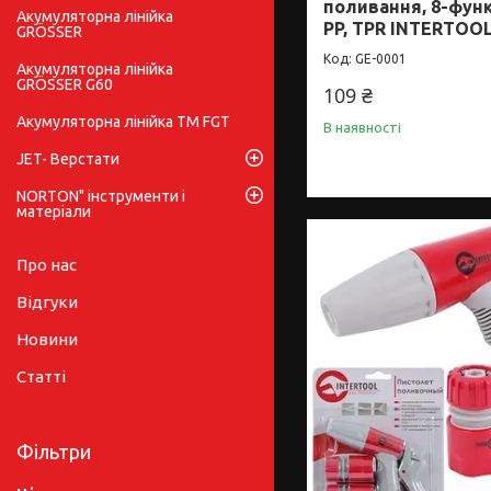
поливання, 8-фун
Акумуляторна лінійка
PP, TPR INTERTOOL
GRÖSSER
GE-0001
Акумуляторна лінійка
GRÖSSER G60
109 ₴
Акумуляторна лінійка ТМ FGT
В наявності
JET- Верстати
NORTON" інструменти і
матеріали
Про нас
Відгуки
Новини
Статті
Фільтри