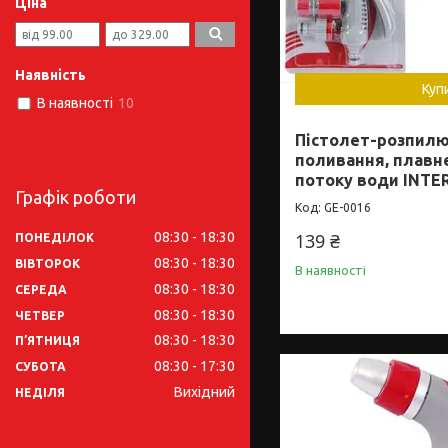
Ціна
Наявність
Куп
В наявності
10
Пістолет-розпил
поливання, плавн
потоку води INTE
Графік роботи
GE-0016
08:30
18:30
139 ₴
ПОНЕДІЛОК
08:30
18:30
ВІВТОРОК
В наявності
08:30
18:30
СЕРЕДА
08:30
18:30
ЧЕТВЕР
08:30
18:30
ПʼЯТНИЦЯ
08:30
17:30
СУБОТА
Вихідний
НЕДІЛЯ