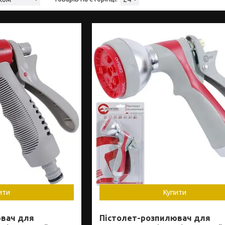
ити
Купити
ювач для
Пістолет-розпилювач для