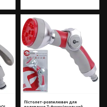
Пістолет-розпилювач для
OOL
поливання 7-функціональний