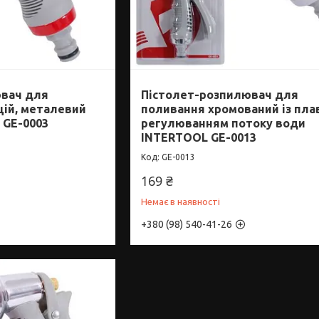
ювач для
Пістолет-розпилювач для
цій, металевий
поливання хромований із пл
 GE-0003
регулюванням потоку води
INTERTOOL GE-0013
GE-0013
169 ₴
Немає в наявності
+380 (98) 540-41-26