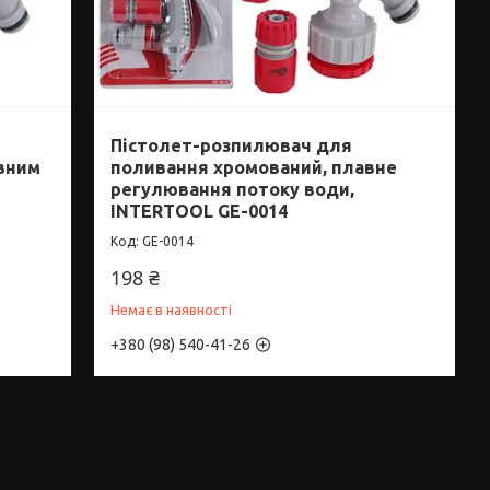
Пістолет-розпилювач для
авним
поливання хромований, плавне
регулювання потоку води,
INTERTOOL GE-0014
GE-0014
198 ₴
Немає в наявності
+380 (98) 540-41-26