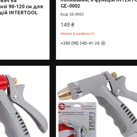
вач на
GE-0002
нзі 90-120 см для
кцій INTERTOOL
GE-0002
149 ₴
Немає в наявності
+380 (98) 540-41-26