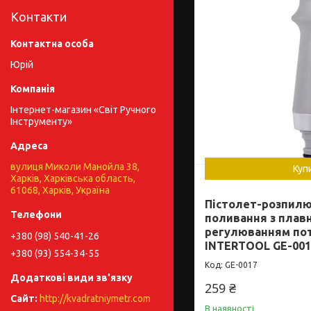
Контакти
Юрій
Інтернет-магазин «Світ Ручного
Інструменту»
вулиця Миколи Манойла 38,
Куп
Харків, Харківська область,
61068, Харків, Україна
Пістолет-розпил
поливання з плав
регулюванням пот
+380 (98) 540-41-26
INTERTOOL GE-001
+380 (93) 554-34-55
GE-0017
259 ₴
http://kvadratniymetr.com
В наявності