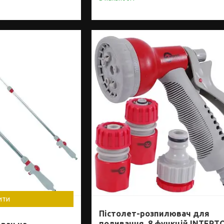
ити
Пістолет-розпилювач для
поливання, 8 функцій INTERT