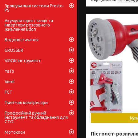
Зрошувальні системи Presto-
PS
Акумуляторні станції та
інвертори резервного
живлення Edon
Водопостачання
GRÖSSER
VIROK Інструмент
YaTo
Vorel
FGT
Гвинтові компресори
Професійний ручний
інструмент та обладнання для
Куп
СТО
Мотокоси
Пістолет-розпил