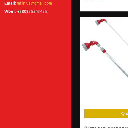
mt.in.ua@gmail.com
+380935543455
Куп