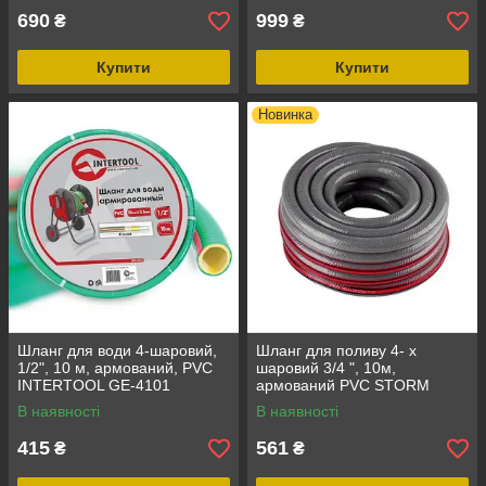
690
999
₴
₴
Купити
Купити
Новинка
Шланг для води 4-шаровий,
Шланг для поливу 4- х
1/2", 10 м, армований, PVC
шаровий 3/4 ", 10м,
INTERTOOL GE-4101
армований PVC STORM
INTERTOOL GE-4161
В наявності
В наявності
415
561
₴
₴