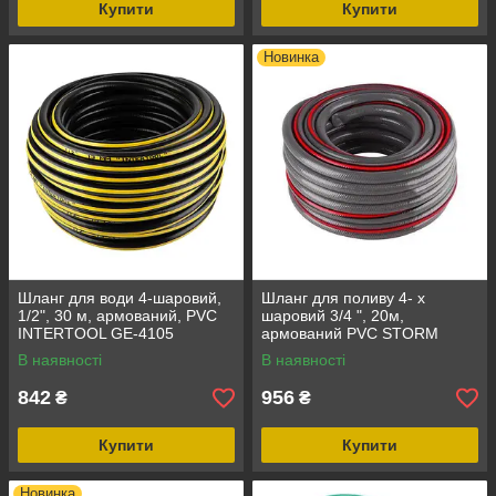
Купити
Купити
Новинка
Шланг для води 4-шаровий,
Шланг для поливу 4- х
1/2", 30 м, армований, PVC
шаровий 3/4 ", 20м,
INTERTOOL GE-4105
армований PVC STORM
INTERTOOL GE-4162
В наявності
В наявності
842
956
₴
₴
Купити
Купити
Новинка