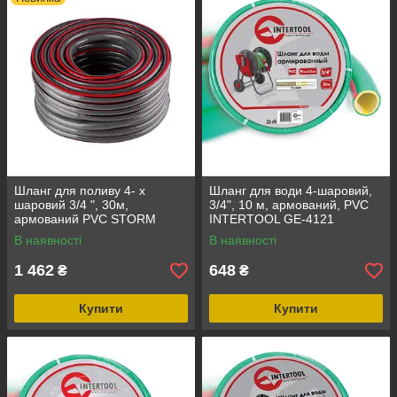
Шланг для поливу 4- х
Шланг для води 4-шаровий,
шаровий 3/4 ", 30м,
3/4", 10 м, армований, PVC
армований PVC STORM
INTERTOOL GE-4121
INTERTOOL GE-4163
В наявності
В наявності
1 462
648
₴
₴
Купити
Купити