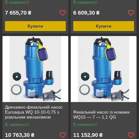
В наявності
В наявності
7 655,70
6 609,30
₴
₴
Купити
Купити
Дренажно-фекальний насос
Euroaqua WQ 10-10-0,75 з
Фекальний насос із ножами
різальним механізмом
WQ15 — 7 — 1,1 QG
В наявності
В наявності
10 763,30
11 152,90
₴
₴