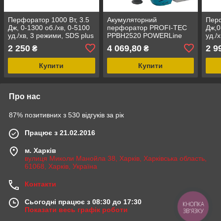
Перфоратор 1000 Вт, 3.5
Акумуляторний
Перф
Дж, 0-1300 об./хв, 0-5100
перфоратор PROFI-TEC
Дж,0
уд./хв, 3 режими, SDS plus
PPBH2520 POWERLine
уд./
INTERTOOL DT-0185
(без акумулятора та
швид
2 250
4 069,80
2 9
₴
₴
зарядного пристрою)
INT
Купити
Купити
Про нас
87% позитивних з 530 відгуків за рік
Працює з 21.02.2016
м. Харків
вулиця Миколи Манойла 38, Харків, Харківська область,
61068, Харків, Україна
Контакти
Сьогодні працює з 08:30 до 17:30
КНОПКА
Показати весь графік роботи
ЗВ'ЯЗКУ