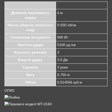
Довжина мережевого
4 м
шнура
Число обертів холостого
0-930 об/хв
ходу
Споживана потужність
900 Вт
Частота удару
5100 уд./хв
Кількість режимів
3
Енергія удару
3.5 Дж
Гарантія
3 роки
Вага
5,750 кг
Об'єм
0,014556 куб.м
ОПИС