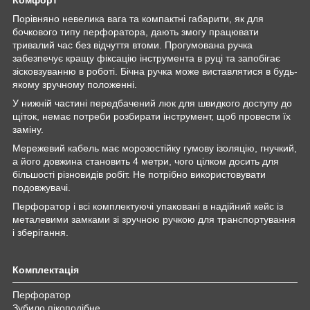
Порівняно невелика вага та компактні габарити, як для
бочкового типу перфоратора, дають змогу працювати
тривалий час без відчуття втоми. Прогумована ручка
забезпечує кращу фіксацію інструмента в руці та запобігає
зісковзуванню в роботі. Бічна ручка може виставлятися в будь-
якому зручному положенні.
У нижній частині передбачений люк для швидкого доступу до
щіток, немає потреби розбирати інструмент, щоб провести їх
заміну.
Мережевий кабель має морозостійку гумову ізоляцію, гнучкий,
а його довжина становить 4 метри, чого цілком досить для
більшості різновидів робіт. Не потрібно використовувати
подовжувачі.
Перфоратор і всі комплектуючі упаковані в надійний кейс із
металевими замками зі зручною ручкою для транспортування
і зберігання.
Комплектація
Перфоратор
Зубило пікоподібне