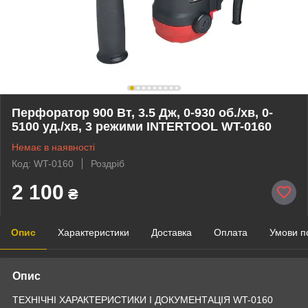
Перфоратор 900 Вт, 3.5 Дж, 0-930 об./хв, 0-
5100 уд./хв, 3 режими INTERTOOL WT-0160
Немає в наявності
Код: WT-0160
Роздріб
2 100
₴
Опис
Характеристики
Доставка
Оплата
Умови п
Опис
ТЕХНІЧНІ ХАРАКТЕРИСТИКИ І ДОКУМЕНТАЦІЯ WT-0160