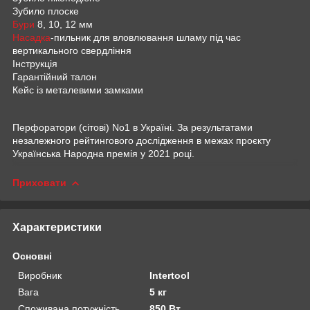
Зубило плоске
Бури
8, 10, 12 мм
Насадка
-пильник для вловлювання шламу під час
вертикального свердління
Інструкція
Гарантійний талон
Кейс із металевими замками
Перфоратори (сітові) No1 в Україні. За результатами
незалежного рейтингового дослідження в межах проєкту
Українська Народна премія у 2021 році.
Приховати
Характеристики
Основні
Виробник
Intertool
Вага
5 кг
Споживана потужність
850 Вт