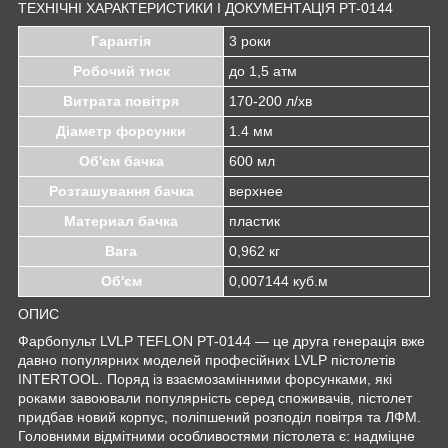
ТЕХНІЧНІ ХАРАКТЕРИСТИКИ І ДОКУМЕНТАЦІЯ PT-0144
Гарантія
3 роки
Робочий тиск
до 1,5 атм
Витрата повітря
170-200 л/хв
Діаметр форсунки
1.4 мм
Об'єм бачка
600 мл
Розташування бачка
верхнее
Материал бачка
пластик
Вага
0,962 кг
Об'єм
0,007144 куб.м
ОПИС
Фарбопульт LVLP TEFLON PT-0144 — це друга генерація вже
давно популярних моделей професійних LVLP пістолетів
INTERTOOL. Поряд із взаємозамінними форсунками, які
роками завоювали популярність серед споживачів, пістолет
придбав новий корпус, поліпшений розподіл повітря та ЛФМ.
Головними відмітними особливостями пістолета є: надміцне