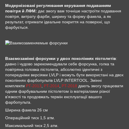
Модернізовані регулювання керування подаванням
повітря й ЛФМ:
дає змогу вам точніше настроїти подавання
повітря, витрату фарби, ширину та форму факела, а як
результат, отримати ідеальне покриття на поверхні, що
фарбується.
Взаємозамінні форсунки у двох поколіннях пістолетів
:
давно і чудово зарекомендували себе форсунка, голка та
повітряна головка пістолета, абсолютно ідентичні з
попередніми версіями LVLP і можуть бути використані на двох
поколіннях фарбопультів LVLP INTERTOOL. Змінні
комплекти
PT-2013
,
PT-2014
,
PT-2018
дають змогу працювати
одним фарбувальним пістолетом із матеріалами різної
в'язкості та продовжать термін експлуатації вашого
фарбопульта.
Ширина факела 26 см
Операційний тиск 1,5 атм.
Максимальний тиск 2,5 атм.