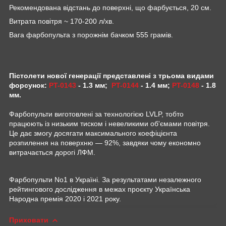
Рекомендована відстань до поверхні, що фарбується, 20 см.
Витрата повітря ~ 170-200 л/хв.
Вага фарбопульта з порожнім бачком 555 грамів.
Пістолети нової генерації представлені з трьома видами
форсунок:
PT-0143
- 1.3 мм;
PT-0144
- 1.4 мм
;
PT-0148
- 1.8
мм.
Фарбопульти виготовлені за технологією LVLP, тобто
працюють із низьким тиском і невеликими об'ємами повітря.
Це дає змогу досягати максимального коефіцієнта
розпилення на поверхню — 92%, завдяки чому економно
витрачається дорогі ЛФМ.
Фарбопульти No1 в Україні. За результатами незалежного
рейтингового дослідження в межах проєкту Українська
Народна премія 2020 і 2021 року.
Приховати