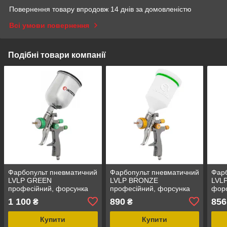
Повернення товару впродовж 14 днів за домовленістю
Всі умови повернення
Подібні товари компанії
Фарбопульт пневматичний
Фарбопульт пневматичний
Фарб
LVLP GREEN
LVLP BRONZE
LVLP
професійний, форсунка
професійний, форсунка
форс
1.3 мм, бачок 600 мл.,
1.8 мм, бачок 600 мл.,
600 
1 100
890
856
₴
₴
1.5бар INTERTOOL PT-
1.5бар INTERTOOL PT-
INT
0131
0136
Купити
Купити