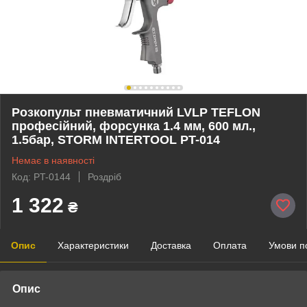
Розкопульт пневматичний LVLP TEFLON
професійний, форсунка 1.4 мм, 600 мл.,
1.5бар, STORM INTERTOOL PT-014
Немає в наявності
Код: PT-0144
Роздріб
1 322
₴
Опис
Характеристики
Доставка
Оплата
Умови п
Опис