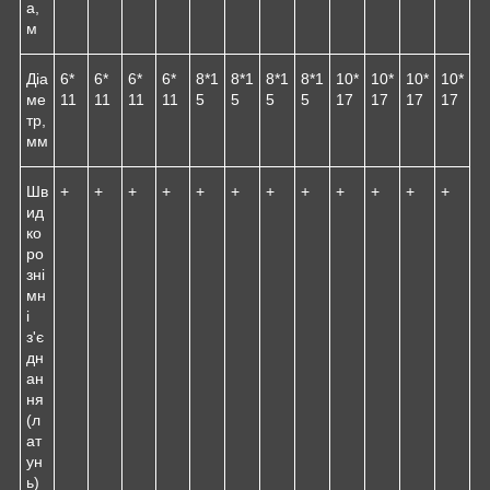
а,
м
Діа
6*
6*
6*
6*
8*1
8*1
8*1
8*1
10*
10*
10*
10*
ме
11
11
11
11
5
5
5
5
17
17
17
17
тр,
мм
Шв
+
+
+
+
+
+
+
+
+
+
+
+
ид
ко
ро
зні
мн
і
з'є
дн
ан
ня
(л
ат
ун
ь)