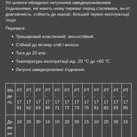
Усі шланги обладнані латунними швидкорознімними
з'єднаннями, які мають низку переваг перед сталевими, як-от
довговічність, стійкість до корозії, більший термін експлуатації
тощо.
Переваги:
Тришаровий еластичний, зносостійкий.
Стійкий до впливу олій і вологи.
Тиск до 20 атм.
Температура експлуатації від -20 °C до +60 °C.
Латунні швидкорознімні з'єднання.
Мо
PT
PT
PT
PT
PT
PT
PT
PT
PT
PT
PT
PT
де
-
-
-
-
-
-
-
-
-
-
-
-
ль
17
17
17
17
17
17
17
17
17
17
17
17
61
62
63
65
71
72
73
75
81
82
83
85
До
10
20
30
15
10
20
30
15
10
20
30
15
вж
ин