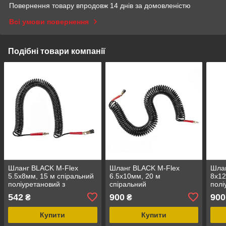
Повернення товару впродовж 14 днів за домовленістю
Всі умови повернення
Подібні товари компанії
Шланг BLACK M-Flex
Шланг BLACK M-Flex
Шла
5.5х8мм, 15 м спіральний
6.5х10мм, 20 м
8х12
поліуретановий з
спіральний
полі
поворотним шарніром,
поліуретановий з
пово
542
900
900
₴
₴
STORM INTERTOOL PT-
поворотним шарніром,
STO
1791
STORM INTERTOOL PT-
179
Купити
Купити
1795