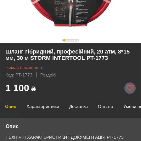
Шланг гібридний, професійний, 20 атм, 8*15
мм, 30 м STORM INTERTOOL PT-1773
Немає в наявності
Код: PT-1773
Роздріб
1 100
₴
Опис
Характеристики
Доставка
Оплата
Умови п
Опис
ТЕХНІЧНІ ХАРАКТЕРИСТИКИ І ДОКУМЕНТАЦІЯ PT-1773