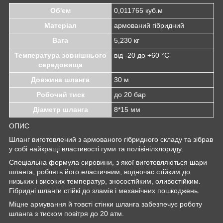
Об'єм
0,011765 куб.м
Матеріал
армований гібридний
Вага
5,230 кг
Температура зовнішнього
від -20 до +60 °C
середовища
Довжина шланга
30 м
Робочий тиск
до 20 бар
Діаметр шланга
8*15 мм
ОПИС
Шланг виготовлений з армованого гібридного складу та зібрав
у собі найкращі властивості гуми та полівінілхлориду.
Спеціальна формула сировини, з якої виготовляються шари
шланга, роблять його еластичним, водночас стійким до
низьких і високих температур, зносостійким, оливостійким.
Гібридні шланги стійкі до зламів і механічних пошкоджень.
Міцне армування й товсті стінки шланга забезпечує роботу
шланга з тиском повітря до 20 атм.