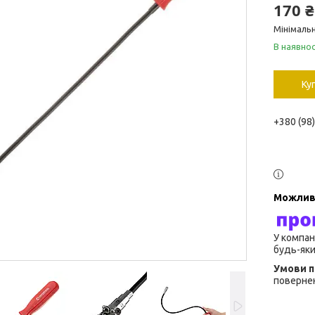
170 ₴
Мінімальн
В наявнос
Ку
+380 (98
У компан
будь-яки
повернен