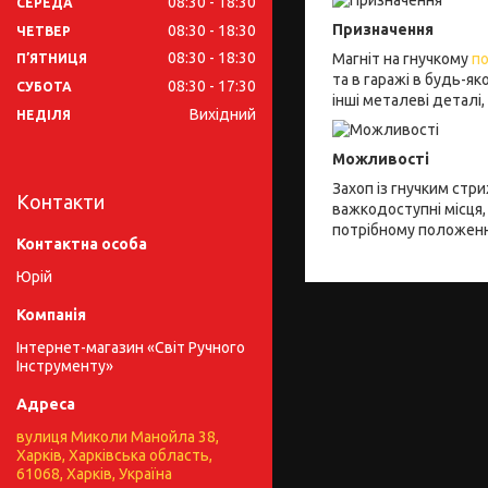
08:30
18:30
СЕРЕДА
Призначення
08:30
18:30
ЧЕТВЕР
08:30
18:30
Магніт на гнучкому
п
ПʼЯТНИЦЯ
та в гаражі в будь-я
08:30
17:30
СУБОТА
інші металеві деталі,
Вихідний
НЕДІЛЯ
Можливості
Захоп із гнучким стр
Контакти
важкодоступні місця,
потрібному положенні
Юрій
Інтернет-магазин «Світ Ручного
Інструменту»
вулиця Миколи Манойла 38,
Харків, Харківська область,
61068, Харків, Україна