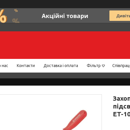
 нас
Контакти
Доставка і оплата
Фільтр
Співпрац
Захо
підсв
ET-1