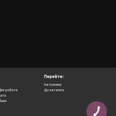
Перейти:
На головну
фік роботи
До каталогу
лата
бмін
КНОПКА
ЗВ'ЯЗКУ