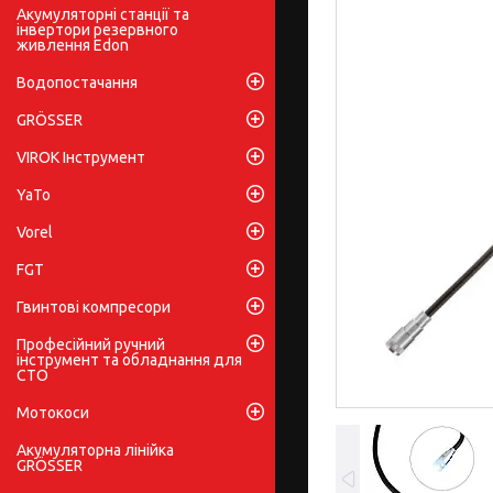
Акумуляторні станції та
інвертори резервного
живлення Edon
Водопостачання
GRÖSSER
VIROK Інструмент
YaTo
Vorel
FGT
Гвинтові компресори
Професійний ручний
інструмент та обладнання для
СТО
Мотокоси
Акумуляторна лінійка
GRÖSSER