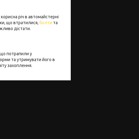
корисна річ в автомайстерні
йки, що втратилися,
болти
та
ожливо дістати.
 що потрапили у
орми та утримувати його в
іту захоплення.