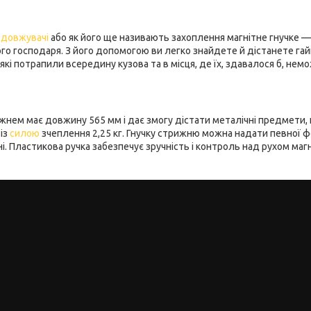
одовжувачі
або як його ще називають захоплення магнітне гнучке — 
кого господаря. З його допомогою ви легко знайдете й дістанете га
 які потрапили всередину кузова та в місця, де їх, здавалося б, нем
ижнем має довжину 565 мм і дає змогу дістати металічні предмети,
 із
силою
зчеплення 2,25 кг. Гнучку стрижню можна надати певної ф
. Пластикова ручка забезпечує зручність і контроль над рухом магн