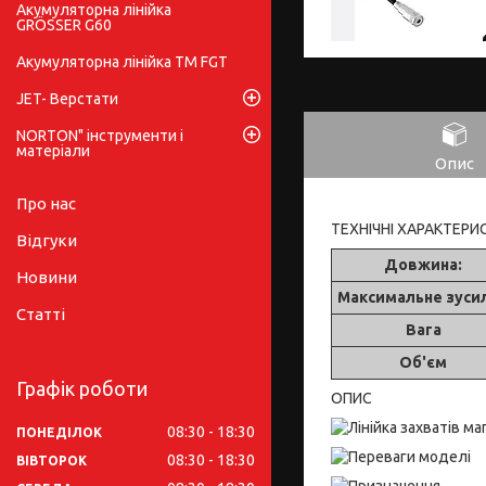
Акумуляторна лінійка
GRÖSSER G60
Акумуляторна лінійка ТМ FGT
JET- Верстати
NORTON" інструменти і
матеріали
Опис
Про нас
ТЕХНІЧНІ ХАРАКТЕРИ
Відгуки
Довжина:
Новини
Максимальне зуси
Статті
Вага
Об'єм
Графік роботи
ОПИС
08:30
18:30
ПОНЕДІЛОК
08:30
18:30
ВІВТОРОК