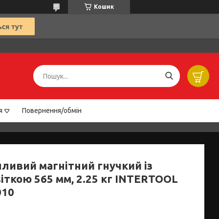
Кошик
я
Повернення/обмін
пливий магнітний гнучкий із
іткою 565 мм, 2.25 кг INTERTOOL
010