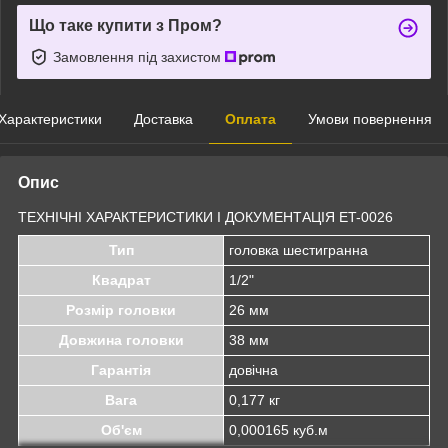
Що таке купити з Пром?
Замовлення під захистом
Характеристики
Доставка
Оплата
Умови повернення
Опис
ТЕХНІЧНІ ХАРАКТЕРИСТИКИ І ДОКУМЕНТАЦІЯ ET-0026
Тип
головка шестигранна
Квадрат
1/2"
Розмір головки
26 мм
Довжина головки
38 мм
Гарантія
довічна
Вага
0,177 кг
Об'єм
0,000165 куб.м