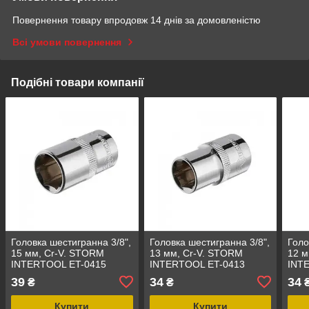
Повернення товару впродовж 14 днів за домовленістю
Всі умови повернення
Подібні товари компанії
Головка шестигранна 3/8",
Головка шестигранна 3/8",
Голо
15 мм, Cr-V. STORM
13 мм, Cr-V. STORM
12 м
INTERTOOL ET-0415
INTERTOOL ET-0413
INT
39
34
34
₴
₴
Купити
Купити