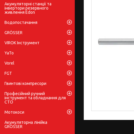
Акумуляторні станції та
інвертори резервного
живлення Edon
Водопостачання
GRÖSSER
VIROK Інструмент
YaTo
Vorel
FGT
Гвинтові компресори
Професійний ручний
інструмент та обладнання для
СТО
Мотокоси
Акумуляторна лінійка
GRÖSSER