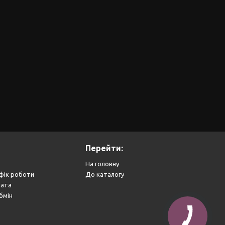
Перейти:
На головну
фік роботи
До каталогу
лата
бмін