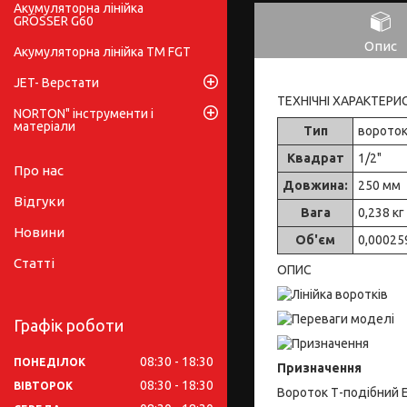
Акумуляторна лінійка
GRÖSSER G60
Опис
Акумуляторна лінійка ТМ FGT
JET- Верстати
ТЕХНІЧНІ ХАРАКТЕРИ
NORTON" інструменти і
матеріали
Тип
вороток
Квадрат
1/2"
Про нас
Довжина:
250 мм
Відгуки
Вага
0,238 кг
Новини
Об'єм
0,00025
Статті
ОПИС
Графік роботи
08:30
18:30
ПОНЕДІЛОК
Призначення
08:30
18:30
ВІВТОРОК
Вороток Т-подібний 