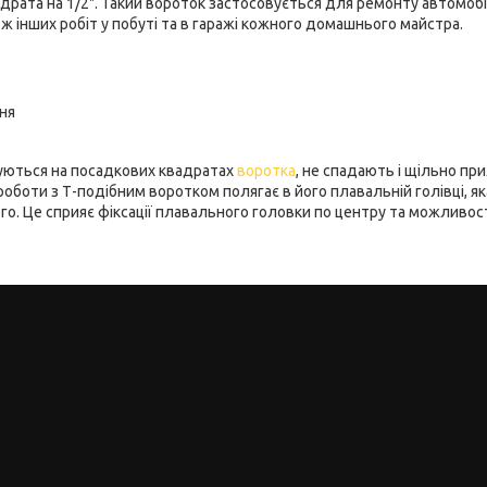
рата на 1/2". Такий вороток застосовується для ремонту автомобіл
ож інших робіт у побуті та в гаражі кожного домашнього майстра.
суються на посадкових квадратах
воротка
, не спадають і щільно пр
 роботи з Т-подібним воротком полягає в його плавальній голівці, я
ого. Це сприяє фіксації плавального головки по центру та можливос