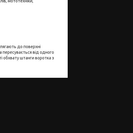
ів, мототехніки,
илягають до поверхні
ка пересувається від одного
ті обхвату штанги воротка з