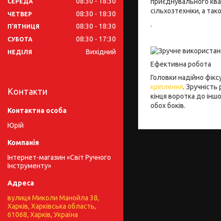
08:30
18:30
приєднувального квад
СЕРЕДА
сільхозтехніки, а так
08:30
18:30
ЧЕТВЕР
.
08:30
18:30
ПʼЯТНИЦЯ
08:30
17:30
СУБОТА
Вихідний
НЕДІЛЯ
Ефективна робота
Головки надійно фік
кріплення
. Зручність
Контакти
кінця воротка до інш
обох боків.
Юрій
Інтернет-магазин «Світ Ручного
Інструменту»
вулиця Миколи Манойла 38,
Харків, Харківська область,
61068, Харків, Україна